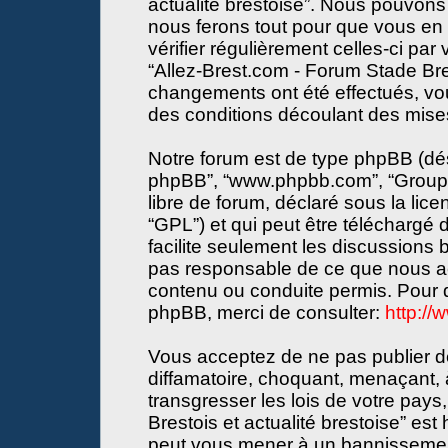
actualité brestoise”. Nous pouvons 
nous ferons tout pour que vous en s
vérifier régulièrement celles-ci par
“Allez-Brest.com - Forum Stade Bres
changements ont été effectués, vo
des conditions découlant des mises 
Notre forum est de type phpBB (désign
phpBB”, “www.phpbb.com”, “Groupe
libre de forum, déclaré sous la lice
“GPL”) et qui peut être téléchargé
facilite seulement les discussions
pas responsable de ce que nous a
contenu ou conduite permis. Pour d
phpBB, merci de consulter:
http:/
Vous acceptez de ne pas publier de
diffamatoire, choquant, menaçant, 
transgresser les lois de votre pay
Brestois et actualité brestoise” est 
peut vous mener à un bannissemen