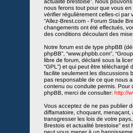
actualité brestoise”. Nous pouvons 
nous ferons tout pour que vous en s
vérifier régulièrement celles-ci par
“Allez-Brest.com - Forum Stade Bres
changements ont été effectués, vo
des conditions découlant des mises 
Notre forum est de type phpBB (désign
phpBB”, “www.phpbb.com”, “Groupe
libre de forum, déclaré sous la lice
“GPL”) et qui peut être téléchargé
facilite seulement les discussions
pas responsable de ce que nous a
contenu ou conduite permis. Pour d
phpBB, merci de consulter:
http:/
Vous acceptez de ne pas publier de
diffamatoire, choquant, menaçant, 
transgresser les lois de votre pay
Brestois et actualité brestoise” est 
peut vous mener à un bannissemen