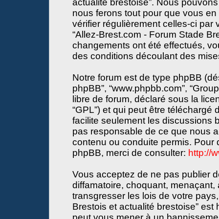
actualité brestoise”. Nous pouvons 
nous ferons tout pour que vous en s
vérifier régulièrement celles-ci par
“Allez-Brest.com - Forum Stade Bres
changements ont été effectués, vo
des conditions découlant des mises 
Notre forum est de type phpBB (désign
phpBB”, “www.phpbb.com”, “Groupe
libre de forum, déclaré sous la lice
“GPL”) et qui peut être téléchargé
facilite seulement les discussions
pas responsable de ce que nous a
contenu ou conduite permis. Pour d
phpBB, merci de consulter:
http:/
Vous acceptez de ne pas publier de
diffamatoire, choquant, menaçant, 
transgresser les lois de votre pay
Brestois et actualité brestoise” est 
peut vous mener à un bannissemen