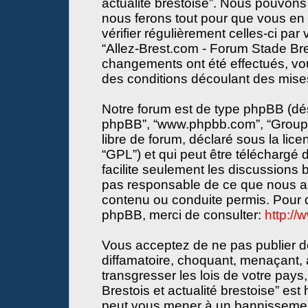
actualité brestoise”. Nous pouvons 
nous ferons tout pour que vous en s
vérifier régulièrement celles-ci par
“Allez-Brest.com - Forum Stade Bres
changements ont été effectués, vo
des conditions découlant des mises 
Notre forum est de type phpBB (désign
phpBB”, “www.phpbb.com”, “Groupe
libre de forum, déclaré sous la lice
“GPL”) et qui peut être téléchargé
facilite seulement les discussions
pas responsable de ce que nous a
contenu ou conduite permis. Pour d
phpBB, merci de consulter:
http:/
Vous acceptez de ne pas publier de
diffamatoire, choquant, menaçant, 
transgresser les lois de votre pay
Brestois et actualité brestoise” est 
peut vous mener à un bannissemen