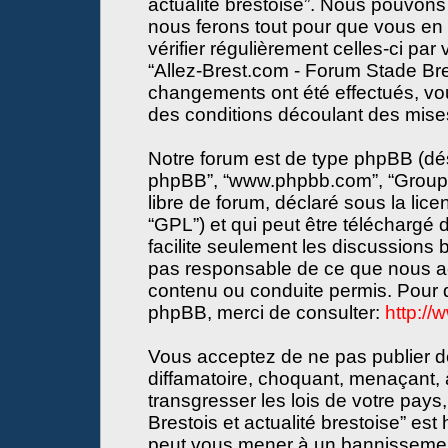
actualité brestoise”. Nous pouvons 
nous ferons tout pour que vous en s
vérifier régulièrement celles-ci par
“Allez-Brest.com - Forum Stade Bres
changements ont été effectués, vo
des conditions découlant des mises 
Notre forum est de type phpBB (désign
phpBB”, “www.phpbb.com”, “Groupe
libre de forum, déclaré sous la lice
“GPL”) et qui peut être téléchargé
facilite seulement les discussions
pas responsable de ce que nous a
contenu ou conduite permis. Pour d
phpBB, merci de consulter:
http:/
Vous acceptez de ne pas publier de
diffamatoire, choquant, menaçant, 
transgresser les lois de votre pay
Brestois et actualité brestoise” est 
peut vous mener à un bannissemen