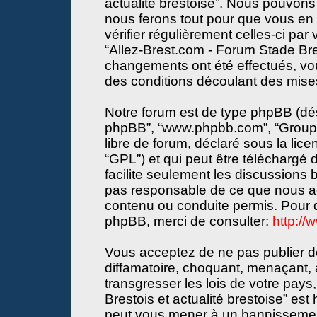
actualité brestoise”. Nous pouvons 
nous ferons tout pour que vous en s
vérifier régulièrement celles-ci par
“Allez-Brest.com - Forum Stade Bres
changements ont été effectués, vo
des conditions découlant des mises 
Notre forum est de type phpBB (désign
phpBB”, “www.phpbb.com”, “Groupe
libre de forum, déclaré sous la lice
“GPL”) et qui peut être téléchargé
facilite seulement les discussions
pas responsable de ce que nous a
contenu ou conduite permis. Pour d
phpBB, merci de consulter:
http:/
Vous acceptez de ne pas publier de
diffamatoire, choquant, menaçant, 
transgresser les lois de votre pay
Brestois et actualité brestoise” est 
peut vous mener à un bannissemen