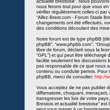
actualité brestoise”. Nous pouvons 
nous ferons tout pour que vous en s
vérifier régulièrement celles-ci par
“Allez-Brest.com - Forum Stade Bres
changements ont été effectués, vo
des conditions découlant des mises 
Notre forum est de type phpBB (désign
phpBB”, “www.phpbb.com”, “Groupe
libre de forum, déclaré sous la lice
“GPL”) et qui peut être téléchargé
facilite seulement les discussions
pas responsable de ce que nous a
contenu ou conduite permis. Pour d
phpBB, merci de consulter:
http:/
Vous acceptez de ne pas publier de
diffamatoire, choquant, menaçant, 
transgresser les lois de votre pay
Brestois et actualité brestoise” est 
peut vous mener à un bannissemen