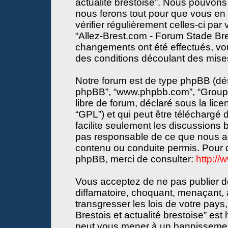
actualité brestoise”. Nous pouvons 
nous ferons tout pour que vous en s
vérifier régulièrement celles-ci par
“Allez-Brest.com - Forum Stade Bres
changements ont été effectués, vo
des conditions découlant des mises 
Notre forum est de type phpBB (désign
phpBB”, “www.phpbb.com”, “Groupe
libre de forum, déclaré sous la lice
“GPL”) et qui peut être téléchargé
facilite seulement les discussions
pas responsable de ce que nous a
contenu ou conduite permis. Pour d
phpBB, merci de consulter:
http:/
Vous acceptez de ne pas publier de
diffamatoire, choquant, menaçant, 
transgresser les lois de votre pay
Brestois et actualité brestoise” est 
peut vous mener à un bannissemen