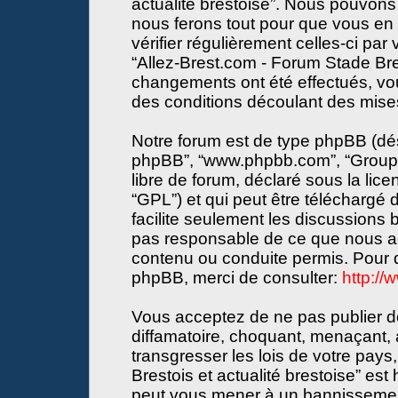
actualité brestoise”. Nous pouvons 
nous ferons tout pour que vous en s
vérifier régulièrement celles-ci par
“Allez-Brest.com - Forum Stade Bres
changements ont été effectués, vo
des conditions découlant des mises 
Notre forum est de type phpBB (désign
phpBB”, “www.phpbb.com”, “Groupe
libre de forum, déclaré sous la lice
“GPL”) et qui peut être téléchargé
facilite seulement les discussions
pas responsable de ce que nous a
contenu ou conduite permis. Pour d
phpBB, merci de consulter:
http:/
Vous acceptez de ne pas publier de
diffamatoire, choquant, menaçant, 
transgresser les lois de votre pay
Brestois et actualité brestoise” est 
peut vous mener à un bannissemen