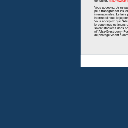
consulter:
http://www.p
Vous acceptez de ne pas 
peut transgresser les lo
internationales. Le fair
internet si nous le juge
Vous acceptez que “Allez
lorsque nous estimons qu
soient stockées dans no
ni “Allez-Brest.com - Fo
de piratage visant à co