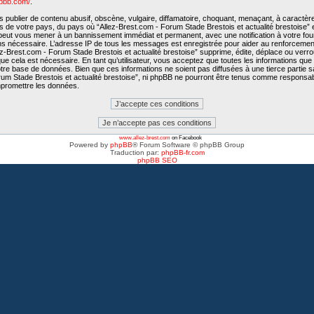
hpbb.com/
.
publier de contenu abusif, obscène, vulgaire, diffamatoire, choquant, menaçant, à caractère
is de votre pays, du pays où “Allez-Brest.com - Forum Stade Brestois et actualité brestoise” e
e peut vous mener à un bannissement immédiat et permanent, avec une notification à votre fo
ons nécessaire. L’adresse IP de tous les messages est enregistrée pour aider au renforcemen
-Brest.com - Forum Stade Brestois et actualité brestoise” supprime, édite, déplace ou verroui
e cela est nécessaire. En tant qu’utilisateur, vous acceptez que toutes les informations qu
tre base de données. Bien que ces informations ne soient pas diffusées à une tierce partie 
rum Stade Brestois et actualité brestoise”, ni phpBB ne pourront être tenus comme responsab
mpromettre les données.
www.allez-brest.com
on Facebook
Powered by
phpBB
® Forum Software © phpBB Group
Traduction par:
phpBB-fr.com
phpBB SEO