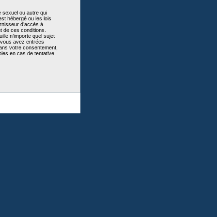
 sexuel ou autre qui
st hébergé ou les lois
urnisseur d’accès à
t de ces conditions.
lle n’importe quel sujet
e vous avez entrées
sans votre consentement,
les en cas de tentative