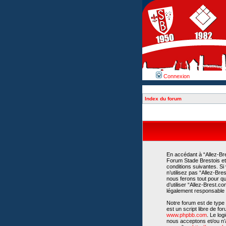
Connexion
Index du forum
En accédant à “Allez-Bre
Forum Stade Brestois et 
conditions suivantes. Si
n’utilisez pas “Allez-Br
nous ferons tout pour qu
d’utiliser “Allez-Brest.
légalement responsable d
Notre forum est de type 
est un script libre de fo
www.phpbb.com
. Le lo
nous acceptons et/ou n’