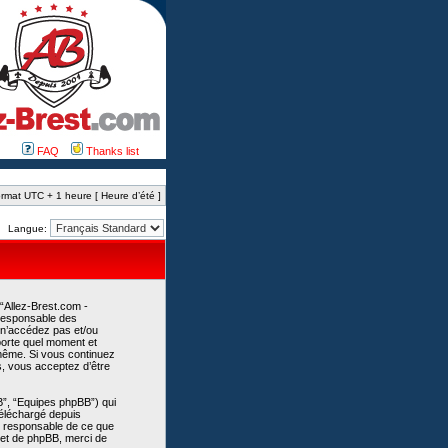
FAQ
Thanks list
rmat UTC + 1 heure [ Heure d’été ]
Langue:
 “Allez-Brest.com -
 responsable des
 n’accédez pas et/ou
mporte quel moment et
-même. Si vous continuez
s, vous acceptez d’être
B”, “Equipes phpBB”) qui
 téléchargé depuis
as responsable de ce que
et de phpBB, merci de