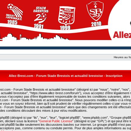
Heures au fo
Allez-Brest.com - Forum Stade Brestois et actualité brestoise - Inscription
st.com - Forum Stade Brestois et actualité brestoise” (désigné ici par “nous”, “notre”, “nos”,
actualité brestoise”, “https://www.allez-brest.com/forum”), vous acceptez d’être légalement
 vous n’acceptez pas d’être légalement responsable de toutes les conditions suivantes, alors
est.com - Forum Stade Brestois et actualité brestoise”. Nous pouvons modifier celles-ci à n’i
e vous en soyez informé, bien qu’il soit prudent de vérifier régulièrement celles-ci par vous
com - Forum Stade Brestois et actualité brestoise” alors que des changements ont été effectué
es conditions découlant des mises à jour et/ou modifications.
phpBB (désigné ici par “ils”, “eux”, “leur”, “logiciel phpBB”, “www.phpbb.com”, “Groupe phpB
rum, déclaré sous la licence “
General Public License
” (désigné ici par “GPL”) et qui peut être
giciel phpBB facilite seulement les discussions basées sur internet. Le groupe phpBB n’est p
acceptons pas, comme contenu ou conduite permis. Pour de plus amples informations au suj