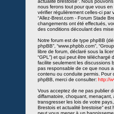
actualité brestoise”. Nous pouvons 
nous ferons tout pour que vous en s
vérifier régulièrement celles-ci par
“Allez-Brest.com - Forum Stade Bres
changements ont été effectués, vo
des conditions découlant des mises 
Notre forum est de type phpBB (désign
phpBB”, “www.phpbb.com”, “Groupe
libre de forum, déclaré sous la lice
“GPL”) et qui peut être téléchargé
facilite seulement les discussions
pas responsable de ce que nous a
contenu ou conduite permis. Pour d
phpBB, merci de consulter:
http:/
Vous acceptez de ne pas publier de
diffamatoire, choquant, menaçant, 
transgresser les lois de votre pay
Brestois et actualité brestoise” est 
peut vous mener à un bannissemen