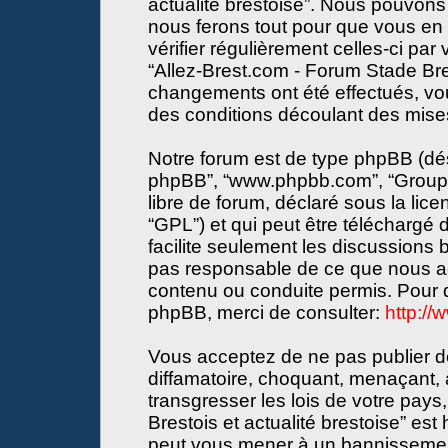
actualité brestoise”. Nous pouvons 
nous ferons tout pour que vous en s
vérifier régulièrement celles-ci par
“Allez-Brest.com - Forum Stade Bres
changements ont été effectués, vo
des conditions découlant des mises 
Notre forum est de type phpBB (désign
phpBB”, “www.phpbb.com”, “Groupe
libre de forum, déclaré sous la lice
“GPL”) et qui peut être téléchargé
facilite seulement les discussions
pas responsable de ce que nous a
contenu ou conduite permis. Pour d
phpBB, merci de consulter:
http:/
Vous acceptez de ne pas publier de
diffamatoire, choquant, menaçant, 
transgresser les lois de votre pay
Brestois et actualité brestoise” est 
peut vous mener à un bannissemen