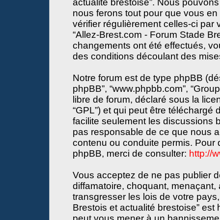
actualité brestoise”. Nous pouvons 
nous ferons tout pour que vous en s
vérifier régulièrement celles-ci par
“Allez-Brest.com - Forum Stade Bres
changements ont été effectués, vo
des conditions découlant des mises 
Notre forum est de type phpBB (désign
phpBB”, “www.phpbb.com”, “Groupe
libre de forum, déclaré sous la lice
“GPL”) et qui peut être téléchargé
facilite seulement les discussions
pas responsable de ce que nous a
contenu ou conduite permis. Pour d
phpBB, merci de consulter:
http:/
Vous acceptez de ne pas publier de
diffamatoire, choquant, menaçant, 
transgresser les lois de votre pay
Brestois et actualité brestoise” est 
peut vous mener à un bannissemen