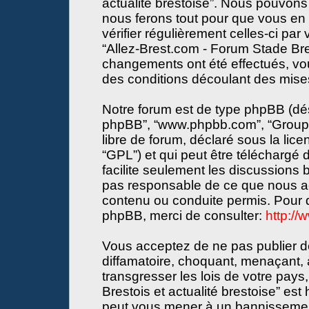
actualité brestoise”. Nous pouvons 
nous ferons tout pour que vous en s
vérifier régulièrement celles-ci par
“Allez-Brest.com - Forum Stade Bres
changements ont été effectués, vo
des conditions découlant des mises 
Notre forum est de type phpBB (désign
phpBB”, “www.phpbb.com”, “Groupe
libre de forum, déclaré sous la lice
“GPL”) et qui peut être téléchargé
facilite seulement les discussions
pas responsable de ce que nous a
contenu ou conduite permis. Pour d
phpBB, merci de consulter:
http:/
Vous acceptez de ne pas publier de
diffamatoire, choquant, menaçant, 
transgresser les lois de votre pay
Brestois et actualité brestoise” est 
peut vous mener à un bannissemen