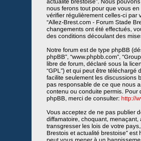
actualité brestoise”. Nous pouvons 
nous ferons tout pour que vous en s
vérifier régulièrement celles-ci par
“Allez-Brest.com - Forum Stade Bres
changements ont été effectués, vo
des conditions découlant des mises 
Notre forum est de type phpBB (désign
phpBB”, “www.phpbb.com”, “Groupe
libre de forum, déclaré sous la lice
“GPL”) et qui peut être téléchargé
facilite seulement les discussions
pas responsable de ce que nous a
contenu ou conduite permis. Pour d
phpBB, merci de consulter:
http:/
Vous acceptez de ne pas publier de
diffamatoire, choquant, menaçant, 
transgresser les lois de votre pay
Brestois et actualité brestoise” est 
peut vous mener à un bannissemen