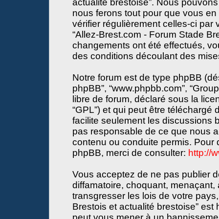
actualité brestoise”. Nous pouvons 
nous ferons tout pour que vous en s
vérifier régulièrement celles-ci par
“Allez-Brest.com - Forum Stade Bres
changements ont été effectués, vo
des conditions découlant des mises 
Notre forum est de type phpBB (désign
phpBB”, “www.phpbb.com”, “Groupe
libre de forum, déclaré sous la lice
“GPL”) et qui peut être téléchargé
facilite seulement les discussions
pas responsable de ce que nous a
contenu ou conduite permis. Pour d
phpBB, merci de consulter:
http:/
Vous acceptez de ne pas publier de
diffamatoire, choquant, menaçant, 
transgresser les lois de votre pay
Brestois et actualité brestoise” est 
peut vous mener à un bannissemen