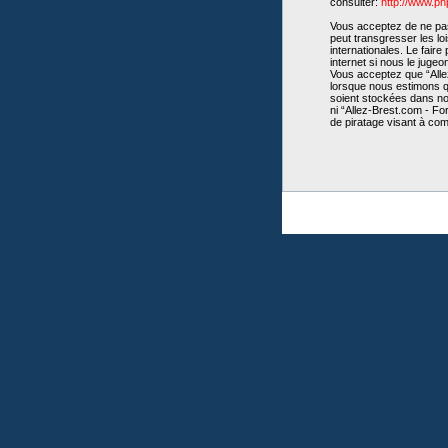
consulter:
http://www.p
Vous acceptez de ne pas 
peut transgresser les lo
internationales. Le fair
internet si nous le juge
Vous acceptez que “Allez
lorsque nous estimons qu
soient stockées dans no
ni “Allez-Brest.com - Fo
de piratage visant à co