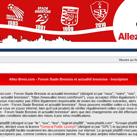
Heures au fo
Allez-Brest.com - Forum Stade Brestois et actualité brestoise - Inscription
st.com - Forum Stade Brestois et actualité brestoise” (désigné ici par “nous”, “notre”, “nos”,
actualité brestoise”, “https://www.allez-brest.com/forum”), vous acceptez d’être légalement
 vous n’acceptez pas d’être légalement responsable de toutes les conditions suivantes, alors
est.com - Forum Stade Brestois et actualité brestoise”. Nous pouvons modifier celles-ci à n’i
e vous en soyez informé, bien qu’il soit prudent de vérifier régulièrement celles-ci par vous
com - Forum Stade Brestois et actualité brestoise” alors que des changements ont été effectué
es conditions découlant des mises à jour et/ou modifications.
phpBB (désigné ici par “ils”, “eux”, “leur”, “logiciel phpBB”, “www.phpbb.com”, “Groupe phpB
rum, déclaré sous la licence “
General Public License
” (désigné ici par “GPL”) et qui peut être
giciel phpBB facilite seulement les discussions basées sur internet. Le groupe phpBB n’est p
acceptons pas, comme contenu ou conduite permis. Pour de plus amples informations au suj