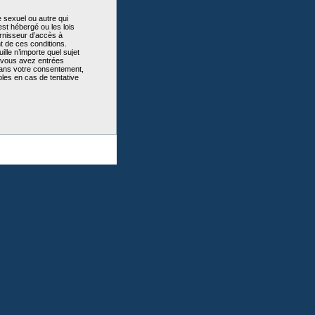
 sexuel ou autre qui
st hébergé ou les lois
urnisseur d’accès à
t de ces conditions.
lle n’importe quel sujet
e vous avez entrées
sans votre consentement,
les en cas de tentative