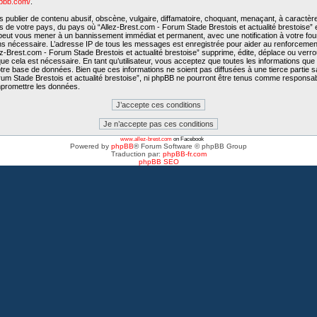
hpbb.com/
.
publier de contenu abusif, obscène, vulgaire, diffamatoire, choquant, menaçant, à caractère
is de votre pays, du pays où “Allez-Brest.com - Forum Stade Brestois et actualité brestoise” e
e peut vous mener à un bannissement immédiat et permanent, avec une notification à votre fo
ons nécessaire. L’adresse IP de tous les messages est enregistrée pour aider au renforcemen
-Brest.com - Forum Stade Brestois et actualité brestoise” supprime, édite, déplace ou verroui
e cela est nécessaire. En tant qu’utilisateur, vous acceptez que toutes les informations qu
tre base de données. Bien que ces informations ne soient pas diffusées à une tierce partie 
rum Stade Brestois et actualité brestoise”, ni phpBB ne pourront être tenus comme responsab
mpromettre les données.
www.allez-brest.com
on Facebook
Powered by
phpBB
® Forum Software © phpBB Group
Traduction par:
phpBB-fr.com
phpBB SEO