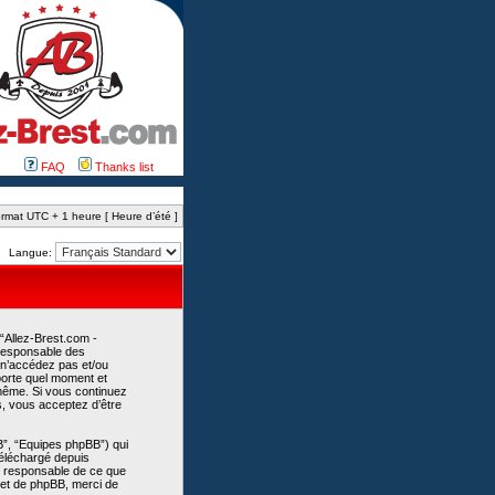
FAQ
Thanks list
rmat UTC + 1 heure [ Heure d’été ]
Langue:
 “Allez-Brest.com -
 responsable des
 n’accédez pas et/ou
mporte quel moment et
-même. Si vous continuez
s, vous acceptez d’être
B”, “Equipes phpBB”) qui
 téléchargé depuis
as responsable de ce que
et de phpBB, merci de