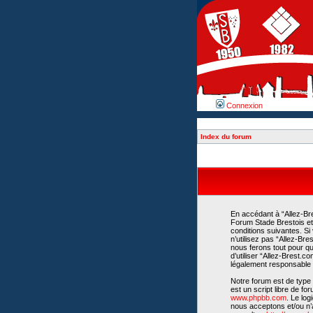
Connexion
Index du forum
En accédant à “Allez-Bre
Forum Stade Brestois et 
conditions suivantes. Si
n’utilisez pas “Allez-Br
nous ferons tout pour qu
d’utiliser “Allez-Brest.
légalement responsable d
Notre forum est de type 
est un script libre de fo
www.phpbb.com
. Le lo
nous acceptons et/ou n’