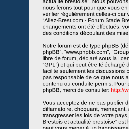
actualité brestoise”. Nous pouvons 
nous ferons tout pour que vous en s
vérifier régulièrement celles-ci par
“Allez-Brest.com - Forum Stade Bres
changements ont été effectués, vo
des conditions découlant des mises 
Notre forum est de type phpBB (désign
phpBB”, “www.phpbb.com”, “Groupe
libre de forum, déclaré sous la lice
“GPL”) et qui peut être téléchargé
facilite seulement les discussions
pas responsable de ce que nous a
contenu ou conduite permis. Pour d
phpBB, merci de consulter:
http:/
Vous acceptez de ne pas publier de
diffamatoire, choquant, menaçant, 
transgresser les lois de votre pay
Brestois et actualité brestoise” est 
peut vous mener à un bannissemen