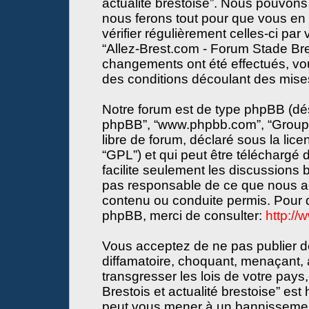
actualité brestoise”. Nous pouvons 
nous ferons tout pour que vous en s
vérifier régulièrement celles-ci par
“Allez-Brest.com - Forum Stade Bres
changements ont été effectués, vo
des conditions découlant des mises 
Notre forum est de type phpBB (désign
phpBB”, “www.phpbb.com”, “Groupe
libre de forum, déclaré sous la lice
“GPL”) et qui peut être téléchargé
facilite seulement les discussions
pas responsable de ce que nous a
contenu ou conduite permis. Pour d
phpBB, merci de consulter:
http:/
Vous acceptez de ne pas publier de
diffamatoire, choquant, menaçant, 
transgresser les lois de votre pay
Brestois et actualité brestoise” est 
peut vous mener à un bannissemen