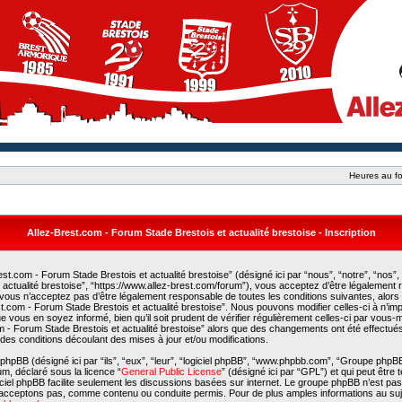
Heures au fo
Allez-Brest.com - Forum Stade Brestois et actualité brestoise - Inscription
st.com - Forum Stade Brestois et actualité brestoise” (désigné ici par “nous”, “notre”, “nos”,
actualité brestoise”, “https://www.allez-brest.com/forum”), vous acceptez d’être légalement
 vous n’acceptez pas d’être légalement responsable de toutes les conditions suivantes, alors
est.com - Forum Stade Brestois et actualité brestoise”. Nous pouvons modifier celles-ci à n’i
e vous en soyez informé, bien qu’il soit prudent de vérifier régulièrement celles-ci par vous
com - Forum Stade Brestois et actualité brestoise” alors que des changements ont été effectué
es conditions découlant des mises à jour et/ou modifications.
phpBB (désigné ici par “ils”, “eux”, “leur”, “logiciel phpBB”, “www.phpbb.com”, “Groupe phpB
rum, déclaré sous la licence “
General Public License
” (désigné ici par “GPL”) et qui peut être
giciel phpBB facilite seulement les discussions basées sur internet. Le groupe phpBB n’est p
acceptons pas, comme contenu ou conduite permis. Pour de plus amples informations au suj