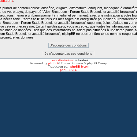
hpbb.com/
.
publier de contenu abusif, obscène, vulgaire, diffamatoire, choquant, menaçant, à caractère
is de votre pays, du pays où “Allez-Brest.com - Forum Stade Brestois et actualité brestoise” e
e peut vous mener à un bannissement immédiat et permanent, avec une notification à votre fo
ons nécessaire. L’adresse IP de tous les messages est enregistrée pour aider au renforcemen
-Brest.com - Forum Stade Brestois et actualité brestoise” supprime, édite, déplace ou verroui
e cela est nécessaire. En tant qu’utilisateur, vous acceptez que toutes les informations qu
tre base de données. Bien que ces informations ne soient pas diffusées à une tierce partie 
rum Stade Brestois et actualité brestoise”, ni phpBB ne pourront être tenus comme responsab
mpromettre les données.
www.allez-brest.com
on Facebook
Powered by
phpBB
® Forum Software © phpBB Group
Traduction par:
phpBB-fr.com
phpBB SEO