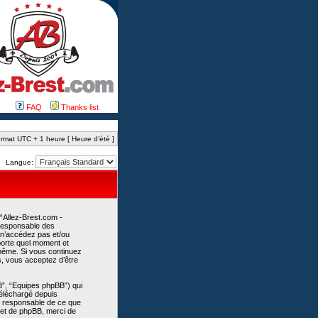
FAQ
Thanks list
rmat UTC + 1 heure [ Heure d’été ]
Langue:
 “Allez-Brest.com -
 responsable des
 n’accédez pas et/ou
mporte quel moment et
-même. Si vous continuez
s, vous acceptez d’être
B”, “Equipes phpBB”) qui
 téléchargé depuis
as responsable de ce que
et de phpBB, merci de