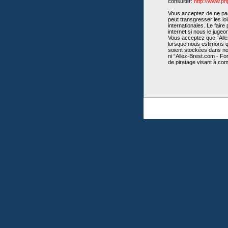
consulter:
http://www.p
Vous acceptez de ne pas 
peut transgresser les lo
internationales. Le fair
internet si nous le juge
Vous acceptez que “Allez
lorsque nous estimons qu
soient stockées dans no
ni “Allez-Brest.com - Fo
de piratage visant à co