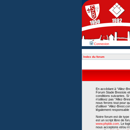
Connexion
Index du forum
En accédant à “Allez-Bre
Forum Stade Brestois et 
conditions suivantes. Si
n’utilisez pas “Allez-Br
nous ferons tout pour qu
d’utiliser “Allez-Brest.
légalement responsable d
Notre forum est de type 
est un script libre de fo
www.phpbb.com
. Le lo
nous acceptons et/ou n’