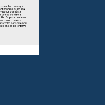
 sexuel ou autre qui
st hébergé ou les lois
urnisseur d’accès à
t de ces conditions.
lle n’importe quel sujet
e vous avez entrées
sans votre consentement,
les en cas de tentative