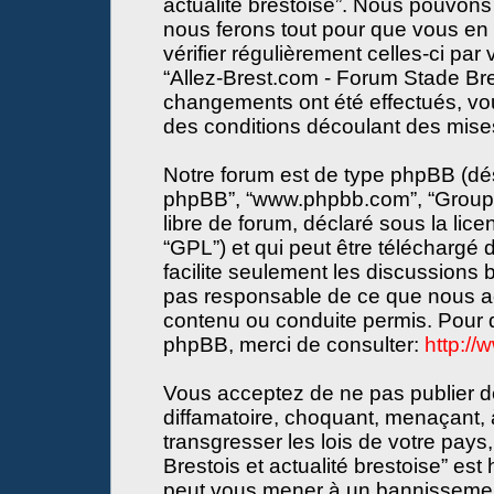
actualité brestoise”. Nous pouvons 
nous ferons tout pour que vous en s
vérifier régulièrement celles-ci par
“Allez-Brest.com - Forum Stade Bres
changements ont été effectués, vo
des conditions découlant des mises 
Notre forum est de type phpBB (désign
phpBB”, “www.phpbb.com”, “Groupe
libre de forum, déclaré sous la lice
“GPL”) et qui peut être téléchargé
facilite seulement les discussions
pas responsable de ce que nous a
contenu ou conduite permis. Pour d
phpBB, merci de consulter:
http:/
Vous acceptez de ne pas publier de
diffamatoire, choquant, menaçant, 
transgresser les lois de votre pay
Brestois et actualité brestoise” est 
peut vous mener à un bannissemen