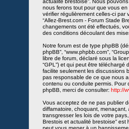
actualité brestoise”. Nous pouvons 
nous ferons tout pour que vous en s
vérifier régulièrement celles-ci par
“Allez-Brest.com - Forum Stade Bres
changements ont été effectués, vo
des conditions découlant des mises 
Notre forum est de type phpBB (désign
phpBB”, “www.phpbb.com”, “Groupe
libre de forum, déclaré sous la lice
“GPL”) et qui peut être téléchargé
facilite seulement les discussions
pas responsable de ce que nous a
contenu ou conduite permis. Pour d
phpBB, merci de consulter:
http:/
Vous acceptez de ne pas publier de
diffamatoire, choquant, menaçant, 
transgresser les lois de votre pay
Brestois et actualité brestoise” est 
peut vous mener à un bannissemen