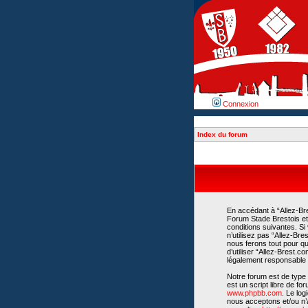
Connexion
Index du forum
En accédant à “Allez-Bre
Forum Stade Brestois et 
conditions suivantes. Si
n’utilisez pas “Allez-Br
nous ferons tout pour qu
d’utiliser “Allez-Brest.
légalement responsable d
Notre forum est de type 
est un script libre de fo
www.phpbb.com
. Le lo
nous acceptons et/ou n’