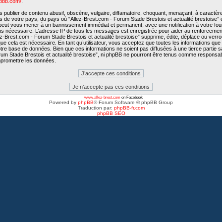
hpbb.com/
.
publier de contenu abusif, obscène, vulgaire, diffamatoire, choquant, menaçant, à caractère
is de votre pays, du pays où “Allez-Brest.com - Forum Stade Brestois et actualité brestoise” e
e peut vous mener à un bannissement immédiat et permanent, avec une notification à votre fo
ons nécessaire. L’adresse IP de tous les messages est enregistrée pour aider au renforcemen
-Brest.com - Forum Stade Brestois et actualité brestoise” supprime, édite, déplace ou verroui
e cela est nécessaire. En tant qu’utilisateur, vous acceptez que toutes les informations qu
tre base de données. Bien que ces informations ne soient pas diffusées à une tierce partie 
rum Stade Brestois et actualité brestoise”, ni phpBB ne pourront être tenus comme responsab
mpromettre les données.
www.allez-brest.com
on Facebook
Powered by
phpBB
® Forum Software © phpBB Group
Traduction par:
phpBB-fr.com
phpBB SEO