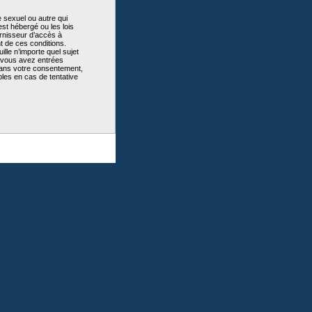
 sexuel ou autre qui
st hébergé ou les lois
urnisseur d’accès à
t de ces conditions.
lle n’importe quel sujet
e vous avez entrées
sans votre consentement,
les en cas de tentative