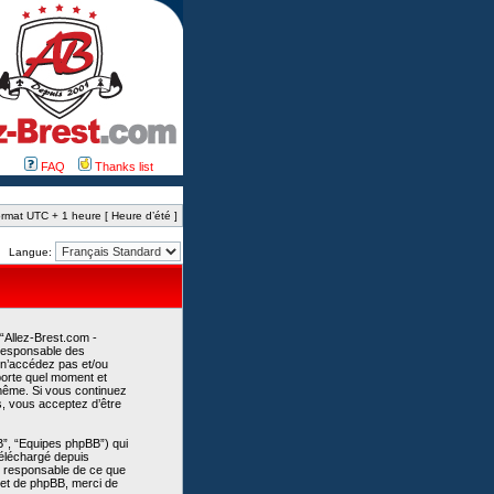
FAQ
Thanks list
rmat UTC + 1 heure [ Heure d’été ]
Langue:
 “Allez-Brest.com -
 responsable des
 n’accédez pas et/ou
mporte quel moment et
-même. Si vous continuez
s, vous acceptez d’être
B”, “Equipes phpBB”) qui
 téléchargé depuis
as responsable de ce que
et de phpBB, merci de