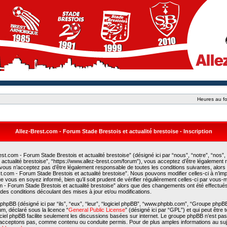
Heures au fo
Allez-Brest.com - Forum Stade Brestois et actualité brestoise - Inscription
st.com - Forum Stade Brestois et actualité brestoise” (désigné ici par “nous”, “notre”, “nos”,
actualité brestoise”, “https://www.allez-brest.com/forum”), vous acceptez d’être légalement
 vous n’acceptez pas d’être légalement responsable de toutes les conditions suivantes, alors
est.com - Forum Stade Brestois et actualité brestoise”. Nous pouvons modifier celles-ci à n’i
e vous en soyez informé, bien qu’il soit prudent de vérifier régulièrement celles-ci par vous
com - Forum Stade Brestois et actualité brestoise” alors que des changements ont été effectué
es conditions découlant des mises à jour et/ou modifications.
phpBB (désigné ici par “ils”, “eux”, “leur”, “logiciel phpBB”, “www.phpbb.com”, “Groupe phpB
rum, déclaré sous la licence “
General Public License
” (désigné ici par “GPL”) et qui peut être
giciel phpBB facilite seulement les discussions basées sur internet. Le groupe phpBB n’est p
acceptons pas, comme contenu ou conduite permis. Pour de plus amples informations au suj