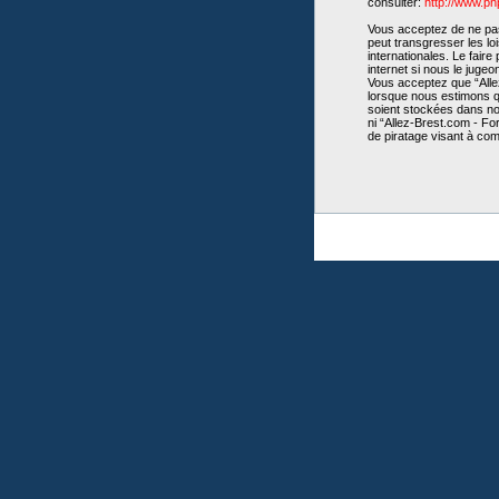
consulter:
http://www.p
Vous acceptez de ne pas 
peut transgresser les lo
internationales. Le fair
internet si nous le juge
Vous acceptez que “Allez
lorsque nous estimons qu
soient stockées dans no
ni “Allez-Brest.com - Fo
de piratage visant à co