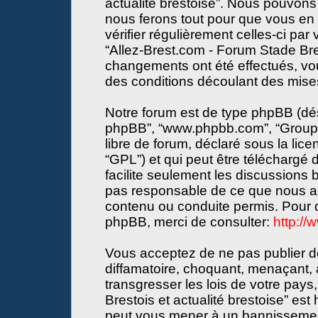
actualité brestoise”. Nous pouvons 
nous ferons tout pour que vous en s
vérifier régulièrement celles-ci par
“Allez-Brest.com - Forum Stade Bres
changements ont été effectués, vo
des conditions découlant des mises 
Notre forum est de type phpBB (désign
phpBB”, “www.phpbb.com”, “Groupe
libre de forum, déclaré sous la lice
“GPL”) et qui peut être téléchargé
facilite seulement les discussions
pas responsable de ce que nous a
contenu ou conduite permis. Pour d
phpBB, merci de consulter:
http:/
Vous acceptez de ne pas publier de
diffamatoire, choquant, menaçant, 
transgresser les lois de votre pay
Brestois et actualité brestoise” est 
peut vous mener à un bannissemen