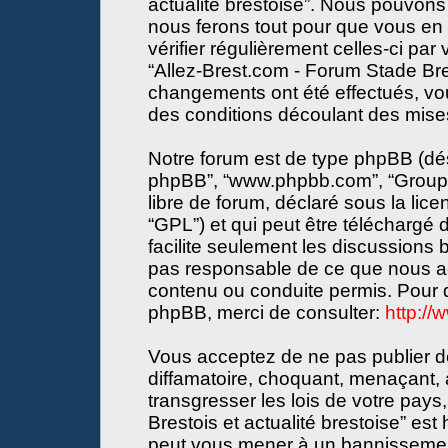
actualité brestoise”. Nous pouvons 
nous ferons tout pour que vous en s
vérifier régulièrement celles-ci par
“Allez-Brest.com - Forum Stade Bres
changements ont été effectués, vo
des conditions découlant des mises 
Notre forum est de type phpBB (désign
phpBB”, “www.phpbb.com”, “Groupe
libre de forum, déclaré sous la lice
“GPL”) et qui peut être téléchargé
facilite seulement les discussions
pas responsable de ce que nous a
contenu ou conduite permis. Pour d
phpBB, merci de consulter:
http:/
Vous acceptez de ne pas publier de
diffamatoire, choquant, menaçant, 
transgresser les lois de votre pay
Brestois et actualité brestoise” est 
peut vous mener à un bannissemen