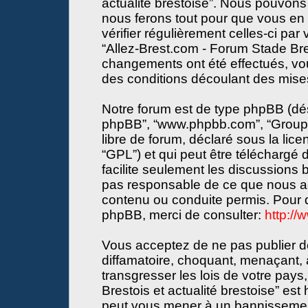
actualité brestoise”. Nous pouvons 
nous ferons tout pour que vous en s
vérifier régulièrement celles-ci par
“Allez-Brest.com - Forum Stade Bres
changements ont été effectués, vo
des conditions découlant des mises 
Notre forum est de type phpBB (désign
phpBB”, “www.phpbb.com”, “Groupe
libre de forum, déclaré sous la lice
“GPL”) et qui peut être téléchargé
facilite seulement les discussions
pas responsable de ce que nous a
contenu ou conduite permis. Pour d
phpBB, merci de consulter:
http:/
Vous acceptez de ne pas publier de
diffamatoire, choquant, menaçant, 
transgresser les lois de votre pay
Brestois et actualité brestoise” est 
peut vous mener à un bannissemen