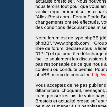
actualité brestoise”. Nous pouvons 
nous ferons tout pour que vous en s
vérifier régulièrement celles-ci par
“Allez-Brest.com - Forum Stade Bres
changements ont été effectués, vo
des conditions découlant des mises 
Notre forum est de type phpBB (désign
phpBB”, “www.phpbb.com”, “Groupe
libre de forum, déclaré sous la lice
“GPL”) et qui peut être téléchargé
facilite seulement les discussions
pas responsable de ce que nous a
contenu ou conduite permis. Pour d
phpBB, merci de consulter:
http:/
Vous acceptez de ne pas publier de
diffamatoire, choquant, menaçant, 
transgresser les lois de votre pay
Brestois et actualité brestoise” est 
peut vous mener à un bannissemen