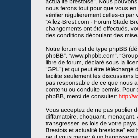
actualité brestoise”. Nous pouvons 
nous ferons tout pour que vous en s
vérifier régulièrement celles-ci par
“Allez-Brest.com - Forum Stade Bres
changements ont été effectués, vo
des conditions découlant des mises 
Notre forum est de type phpBB (désign
phpBB”, “www.phpbb.com”, “Groupe
libre de forum, déclaré sous la lice
“GPL”) et qui peut être téléchargé
facilite seulement les discussions
pas responsable de ce que nous a
contenu ou conduite permis. Pour d
phpBB, merci de consulter:
http:/
Vous acceptez de ne pas publier de
diffamatoire, choquant, menaçant, 
transgresser les lois de votre pay
Brestois et actualité brestoise” est 
peut vous mener à un bannissemen