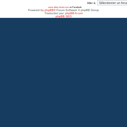
Aller à:
www.allez-brest.com
on Facebook
Powered by
phpBB
® Forum Software © phpBB Group
Traduction par:
phpBB-fr.com
phpBB SEO