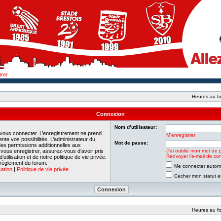
trer
Heures au fo
Connexion
Nom d’utilisateur:
 vous connecter. L’enregistrement ne prend
M’enregistrer
e vos possibilités. L’administrateur du
Mot de passe:
es permissions additionnelles aux
e vous enregistrer, assurez-vous d’avoir pris
J’ai oublié mon mot de 
Renvoyer l’e-mail de con
tilisation et de notre politique de vie privée.
 règlement du forum.
Me connecter automa
sation
|
Politique de vie privée
Cacher mon statut en
Heures au fo