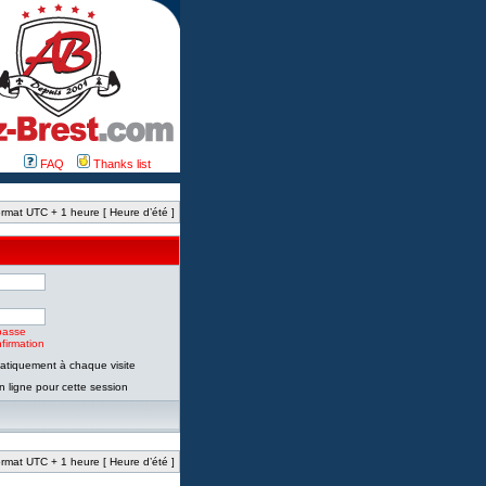
FAQ
Thanks list
rmat UTC + 1 heure [ Heure d’été ]
passe
firmation
tiquement à chaque visite
 ligne pour cette session
rmat UTC + 1 heure [ Heure d’été ]