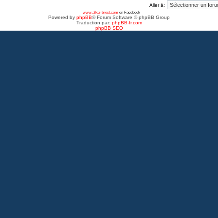
Aller à:
www.allez-brest.com
on Facebook
Powered by
phpBB
® Forum Software © phpBB Group
Traduction par:
phpBB-fr.com
phpBB SEO