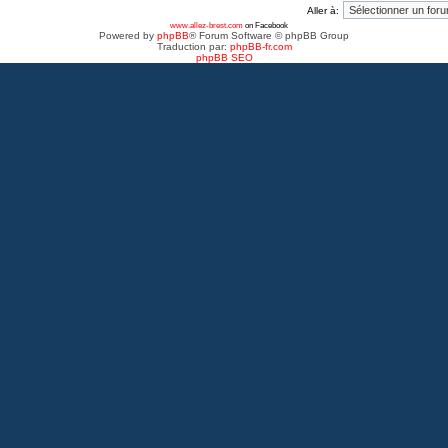
Aller à:
www.allez-brest.com
on Facebook
Powered by
phpBB
® Forum Software © phpBB Group
Traduction par:
phpBB-fr.com
phpBB SEO