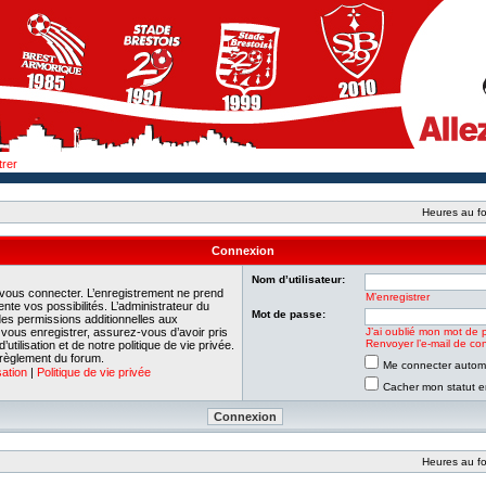
trer
Heures au fo
Connexion
Nom d’utilisateur:
 vous connecter. L’enregistrement ne prend
M’enregistrer
e vos possibilités. L’administrateur du
Mot de passe:
es permissions additionnelles aux
e vous enregistrer, assurez-vous d’avoir pris
J’ai oublié mon mot de 
Renvoyer l’e-mail de con
tilisation et de notre politique de vie privée.
 règlement du forum.
Me connecter automa
sation
|
Politique de vie privée
Cacher mon statut en
Heures au fo