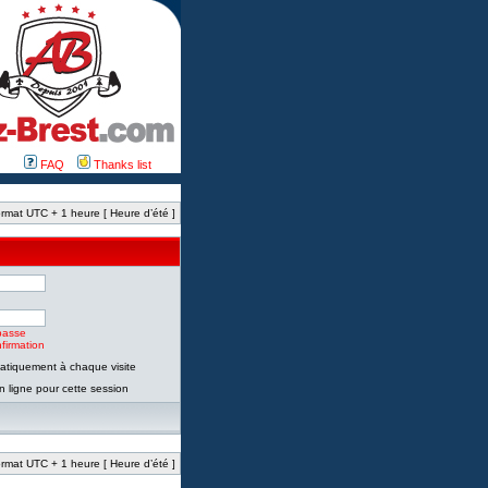
FAQ
Thanks list
rmat UTC + 1 heure [ Heure d’été ]
passe
firmation
tiquement à chaque visite
 ligne pour cette session
rmat UTC + 1 heure [ Heure d’été ]