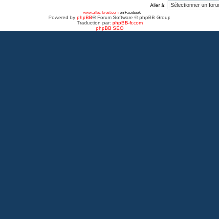
Aller à:
www.allez-brest.com
on Facebook
Powered by
phpBB
® Forum Software © phpBB Group
Traduction par:
phpBB-fr.com
phpBB SEO