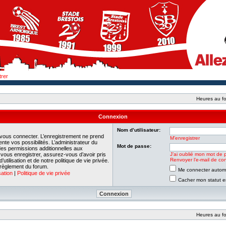
trer
Heures au fo
Connexion
Nom d’utilisateur:
 vous connecter. L’enregistrement ne prend
M’enregistrer
e vos possibilités. L’administrateur du
Mot de passe:
es permissions additionnelles aux
e vous enregistrer, assurez-vous d’avoir pris
J’ai oublié mon mot de 
Renvoyer l’e-mail de con
tilisation et de notre politique de vie privée.
 règlement du forum.
Me connecter automa
sation
|
Politique de vie privée
Cacher mon statut en
Heures au fo