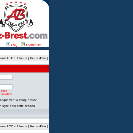
FAQ
Thanks list
rmat UTC + 1 heure [ Heure d’été ]
passe
firmation
tiquement à chaque visite
 ligne pour cette session
rmat UTC + 1 heure [ Heure d’été ]