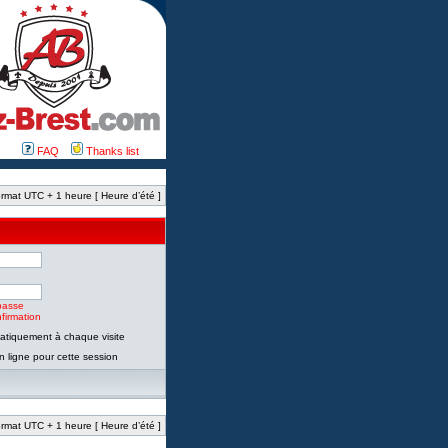
FAQ
Thanks list
rmat UTC + 1 heure [ Heure d’été ]
passe
firmation
tiquement à chaque visite
 ligne pour cette session
rmat UTC + 1 heure [ Heure d’été ]