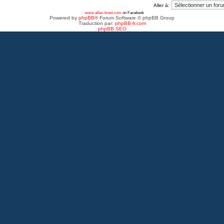
Aller à:
www.allez-brest.com
on Facebook
Powered by
phpBB
® Forum Software © phpBB Group
Traduction par:
phpBB-fr.com
phpBB SEO