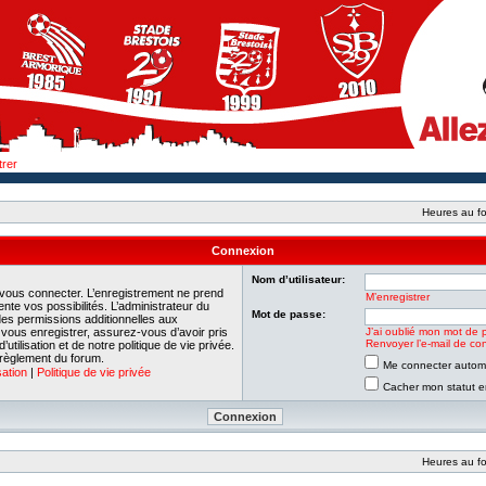
trer
Heures au fo
Connexion
Nom d’utilisateur:
 vous connecter. L’enregistrement ne prend
M’enregistrer
e vos possibilités. L’administrateur du
Mot de passe:
es permissions additionnelles aux
e vous enregistrer, assurez-vous d’avoir pris
J’ai oublié mon mot de 
Renvoyer l’e-mail de con
tilisation et de notre politique de vie privée.
 règlement du forum.
Me connecter automa
sation
|
Politique de vie privée
Cacher mon statut en
Heures au fo