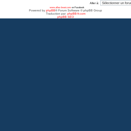
Aller à:
www.allez-brest.com
on Facebook
Powered by
phpBB
® Forum Software © phpBB Group
Traduction par:
phpBB-fr.com
phpBB SEO