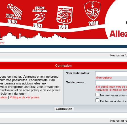
trer
Heures au fo
Connexion
Nom d’utilisateur:
 vous connecter. L’enregistrement ne prend
M’enregistrer
e vos possibilités. L’administrateur du
Mot de passe:
es permissions additionnelles aux
e vous enregistrer, assurez-vous d’avoir pris
J’ai oublié mon mot de 
Renvoyer l’e-mail de con
tilisation et de notre politique de vie privée.
 règlement du forum.
Me connecter automa
sation
|
Politique de vie privée
Cacher mon statut en
Heures au fo