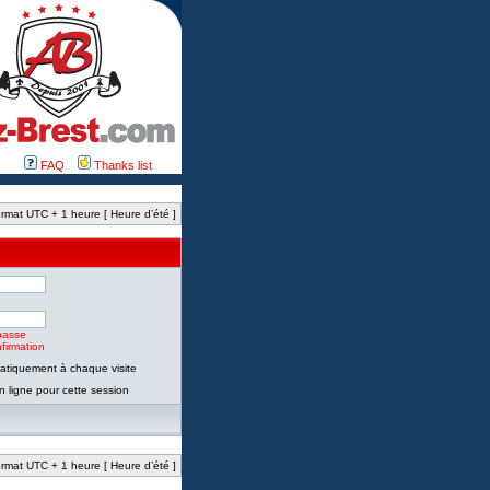
FAQ
Thanks list
rmat UTC + 1 heure [ Heure d’été ]
passe
firmation
tiquement à chaque visite
 ligne pour cette session
rmat UTC + 1 heure [ Heure d’été ]