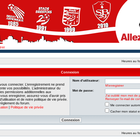
trer
Heures au fo
Connexion
Nom d’utilisateur:
 vous connecter. L’enregistrement ne prend
M’enregistrer
e vos possibilités. L’administrateur du
Mot de passe:
es permissions additionnelles aux
e vous enregistrer, assurez-vous d’avoir pris
J’ai oublié mon mot de 
Renvoyer l’e-mail de con
tilisation et de notre politique de vie privée.
 règlement du forum.
Me connecter automa
sation
|
Politique de vie privée
Cacher mon statut en
Heures au fo