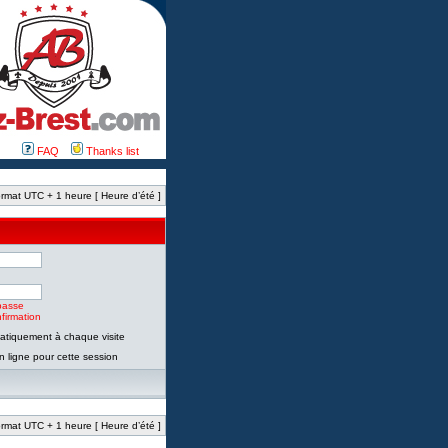
FAQ
Thanks list
rmat UTC + 1 heure [ Heure d’été ]
passe
firmation
tiquement à chaque visite
 ligne pour cette session
rmat UTC + 1 heure [ Heure d’été ]