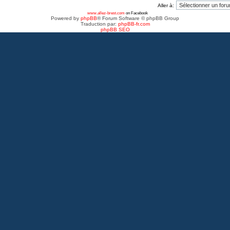
Aller à:
www.allez-brest.com
on Facebook
Powered by
phpBB
® Forum Software © phpBB Group
Traduction par:
phpBB-fr.com
phpBB SEO