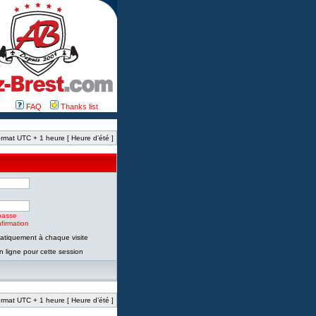
FAQ
Thanks list
rmat UTC + 1 heure [ Heure d’été ]
passe
firmation
tiquement à chaque visite
 ligne pour cette session
rmat UTC + 1 heure [ Heure d’été ]