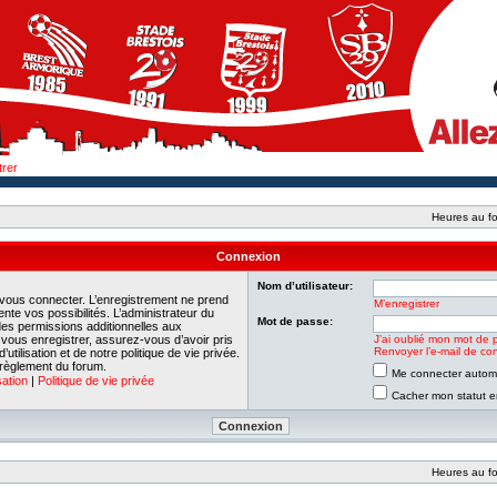
trer
Heures au fo
Connexion
Nom d’utilisateur:
 vous connecter. L’enregistrement ne prend
M’enregistrer
e vos possibilités. L’administrateur du
Mot de passe:
es permissions additionnelles aux
e vous enregistrer, assurez-vous d’avoir pris
J’ai oublié mon mot de 
Renvoyer l’e-mail de con
tilisation et de notre politique de vie privée.
 règlement du forum.
Me connecter automa
sation
|
Politique de vie privée
Cacher mon statut en
Heures au fo