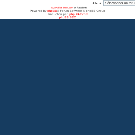
Aller à:
www.allez-brest.com
on Facebook
Powered by
phpBB
® Forum Software © phpBB Group
Traduction par:
phpBB-fr.com
phpBB SEO