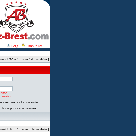
FAQ
Thanks list
rmat UTC + 1 heure [ Heure d’été ]
passe
firmation
tiquement à chaque visite
 ligne pour cette session
rmat UTC + 1 heure [ Heure d’été ]