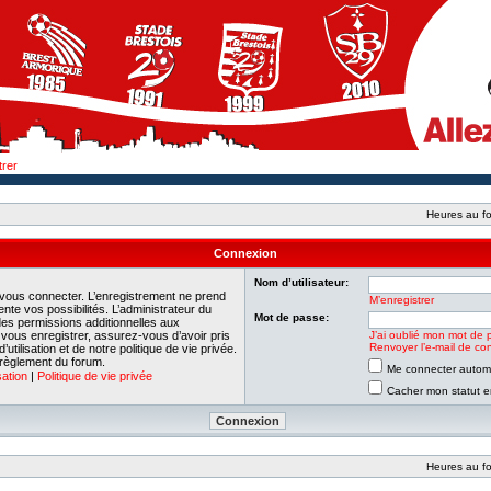
trer
Heures au fo
Connexion
Nom d’utilisateur:
 vous connecter. L’enregistrement ne prend
M’enregistrer
e vos possibilités. L’administrateur du
Mot de passe:
es permissions additionnelles aux
e vous enregistrer, assurez-vous d’avoir pris
J’ai oublié mon mot de 
Renvoyer l’e-mail de con
tilisation et de notre politique de vie privée.
 règlement du forum.
Me connecter automa
sation
|
Politique de vie privée
Cacher mon statut en
Heures au fo