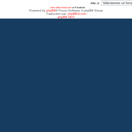
Aller à:
www.allez-brest.com
on Facebook
Powered by
phpBB
® Forum Software © phpBB Group
Traduction par:
phpBB-fr.com
phpBB SEO