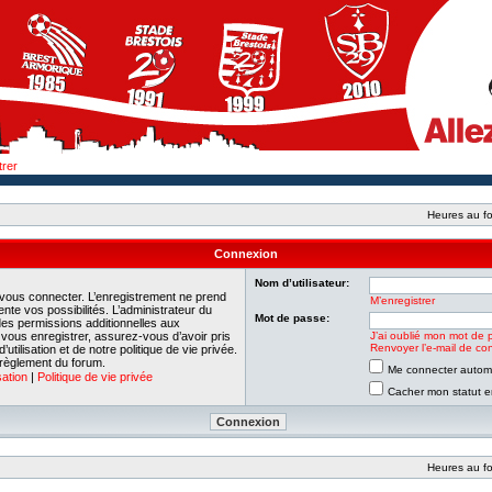
trer
Heures au fo
Connexion
Nom d’utilisateur:
 vous connecter. L’enregistrement ne prend
M’enregistrer
e vos possibilités. L’administrateur du
Mot de passe:
es permissions additionnelles aux
e vous enregistrer, assurez-vous d’avoir pris
J’ai oublié mon mot de 
Renvoyer l’e-mail de con
tilisation et de notre politique de vie privée.
 règlement du forum.
Me connecter automa
sation
|
Politique de vie privée
Cacher mon statut en
Heures au fo