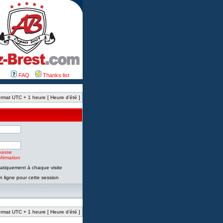
FAQ
Thanks list
rmat UTC + 1 heure [ Heure d’été ]
passe
firmation
tiquement à chaque visite
 ligne pour cette session
rmat UTC + 1 heure [ Heure d’été ]