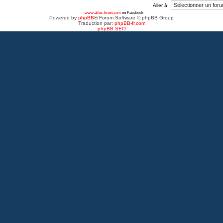
Aller à:
www.allez-brest.com
on Facebook
Powered by
phpBB
® Forum Software © phpBB Group
Traduction par:
phpBB-fr.com
phpBB SEO