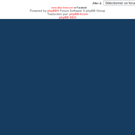
Aller à:
www.allez-brest.com
on Facebook
Powered by
phpBB
® Forum Software © phpBB Group
Traduction par:
phpBB-fr.com
phpBB SEO