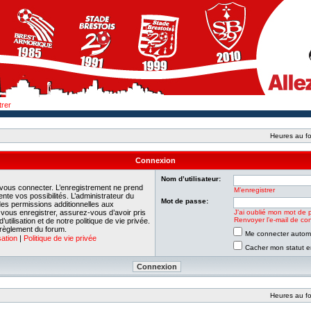
trer
Heures au fo
Connexion
Nom d’utilisateur:
 vous connecter. L’enregistrement ne prend
M’enregistrer
e vos possibilités. L’administrateur du
Mot de passe:
es permissions additionnelles aux
e vous enregistrer, assurez-vous d’avoir pris
J’ai oublié mon mot de 
Renvoyer l’e-mail de con
tilisation et de notre politique de vie privée.
 règlement du forum.
Me connecter automa
sation
|
Politique de vie privée
Cacher mon statut en
Heures au fo