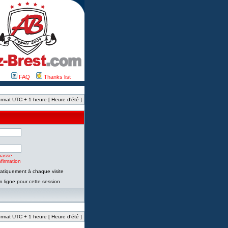
FAQ
Thanks list
rmat UTC + 1 heure [ Heure d’été ]
passe
firmation
tiquement à chaque visite
 ligne pour cette session
rmat UTC + 1 heure [ Heure d’été ]