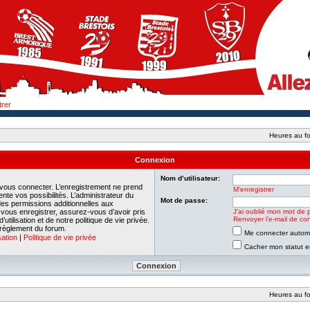
trer
Heures au fo
Connexion
Nom d’utilisateur:
 vous connecter. L’enregistrement ne prend
M’enregistrer
e vos possibilités. L’administrateur du
Mot de passe:
es permissions additionnelles aux
e vous enregistrer, assurez-vous d’avoir pris
J’ai oublié mon mot de 
Renvoyer l’e-mail de con
tilisation et de notre politique de vie privée.
 règlement du forum.
Me connecter automa
sation
|
Politique de vie privée
Cacher mon statut en
Heures au fo