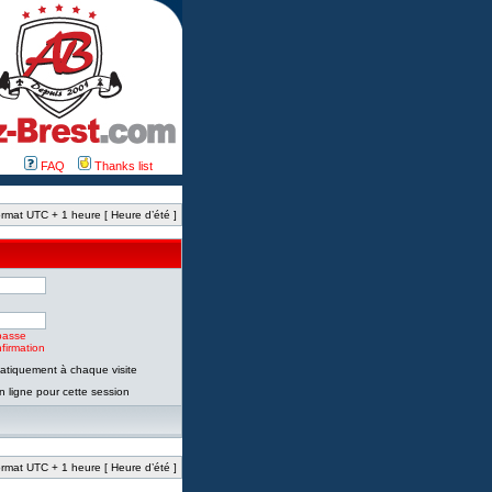
FAQ
Thanks list
rmat UTC + 1 heure [ Heure d’été ]
passe
firmation
tiquement à chaque visite
 ligne pour cette session
rmat UTC + 1 heure [ Heure d’été ]