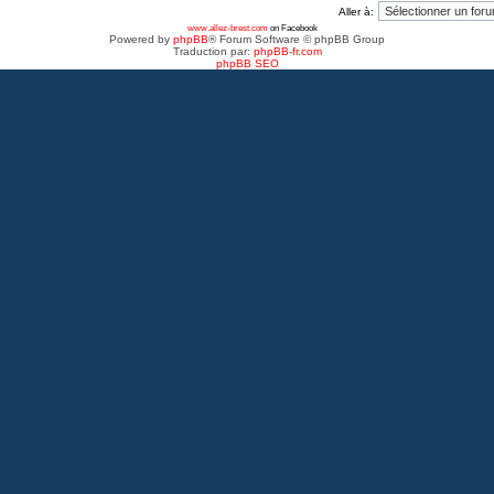
Aller à:
www.allez-brest.com
on Facebook
Powered by
phpBB
® Forum Software © phpBB Group
Traduction par:
phpBB-fr.com
phpBB SEO