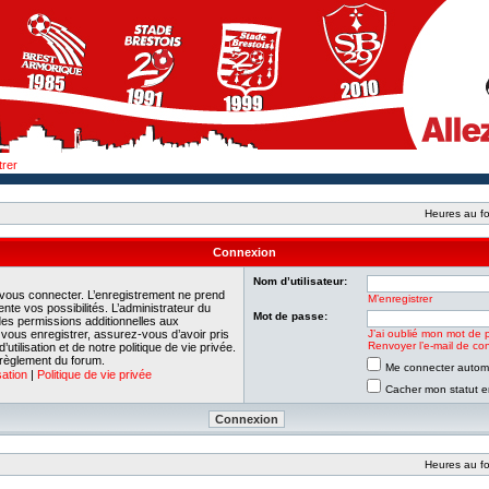
trer
Heures au fo
Connexion
Nom d’utilisateur:
 vous connecter. L’enregistrement ne prend
M’enregistrer
e vos possibilités. L’administrateur du
Mot de passe:
es permissions additionnelles aux
e vous enregistrer, assurez-vous d’avoir pris
J’ai oublié mon mot de 
Renvoyer l’e-mail de con
tilisation et de notre politique de vie privée.
 règlement du forum.
Me connecter automa
sation
|
Politique de vie privée
Cacher mon statut en
Heures au fo