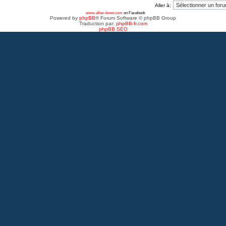
Aller à:
www.allez-brest.com
on Facebook
Powered by
phpBB
® Forum Software © phpBB Group
Traduction par:
phpBB-fr.com
phpBB SEO