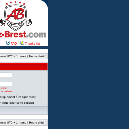
FAQ
Thanks list
rmat UTC + 1 heure [ Heure d’été ]
passe
firmation
tiquement à chaque visite
 ligne pour cette session
rmat UTC + 1 heure [ Heure d’été ]