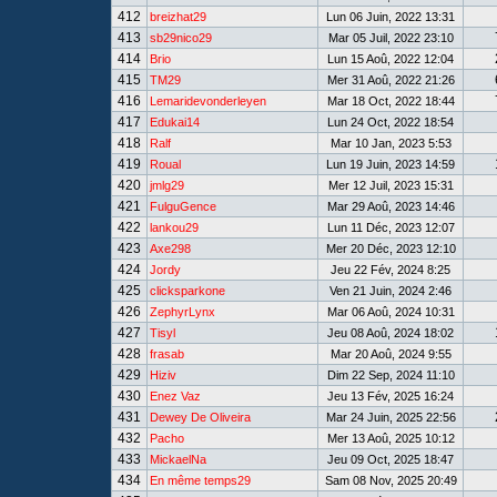
412
breizhat29
Lun 06 Juin, 2022 13:31
413
sb29nico29
Mar 05 Juil, 2022 23:10
414
Brio
Lun 15 Aoû, 2022 12:04
415
TM29
Mer 31 Aoû, 2022 21:26
416
Lemaridevonderleyen
Mar 18 Oct, 2022 18:44
417
Edukai14
Lun 24 Oct, 2022 18:54
418
Ralf
Mar 10 Jan, 2023 5:53
419
Roual
Lun 19 Juin, 2023 14:59
420
jmlg29
Mer 12 Juil, 2023 15:31
421
FulguGence
Mar 29 Aoû, 2023 14:46
422
lankou29
Lun 11 Déc, 2023 12:07
423
Axe298
Mer 20 Déc, 2023 12:10
424
Jordy
Jeu 22 Fév, 2024 8:25
425
clicksparkone
Ven 21 Juin, 2024 2:46
426
ZephyrLynx
Mar 06 Aoû, 2024 10:31
427
Tisyl
Jeu 08 Aoû, 2024 18:02
428
frasab
Mar 20 Aoû, 2024 9:55
429
Hiziv
Dim 22 Sep, 2024 11:10
430
Enez Vaz
Jeu 13 Fév, 2025 16:24
431
Dewey De Oliveira
Mar 24 Juin, 2025 22:56
432
Pacho
Mer 13 Aoû, 2025 10:12
433
MickaelNa
Jeu 09 Oct, 2025 18:47
434
En même temps29
Sam 08 Nov, 2025 20:49