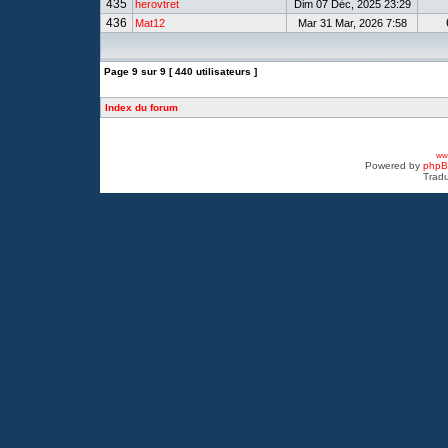
435
herovtret
Dim 07 Déc, 2025 23:29
436
Mat12
Mar 31 Mar, 2026 7:58
Page
9
sur
9
[ 440 utilisateurs ]
Index du forum
www
Powered by
php
Tradu