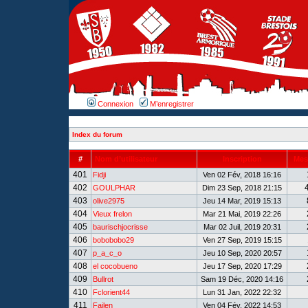
Connexion
M’enregistrer
Index du forum
#
Nom d’utilisateur
Inscription
Mes
401
Fidji
Ven 02 Fév, 2018 16:16
402
GOULPHAR
Dim 23 Sep, 2018 21:15
403
olive2975
Jeu 14 Mar, 2019 15:13
404
Vieux frelon
Mar 21 Mai, 2019 22:26
405
baurischjocrisse
Mar 02 Juil, 2019 20:31
406
bobobobo29
Ven 27 Sep, 2019 15:15
407
p_a_c_o
Jeu 10 Sep, 2020 20:57
408
el cocobueno
Jeu 17 Sep, 2020 17:29
409
Bullrot
Sam 19 Déc, 2020 14:16
410
Fclorient44
Lun 31 Jan, 2022 22:32
411
Failen
Ven 04 Fév, 2022 14:53