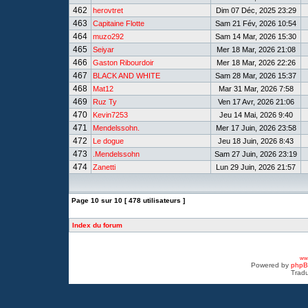
462
herovtret
Dim 07 Déc, 2025 23:29
463
Capitaine Flotte
Sam 21 Fév, 2026 10:54
464
muzo292
Sam 14 Mar, 2026 15:30
465
Seiyar
Mer 18 Mar, 2026 21:08
466
Gaston Ribourdoir
Mer 18 Mar, 2026 22:26
467
BLACK AND WHITE
Sam 28 Mar, 2026 15:37
468
Mat12
Mar 31 Mar, 2026 7:58
469
Ruz Ty
Ven 17 Avr, 2026 21:06
470
Kevin7253
Jeu 14 Mai, 2026 9:40
471
Mendelssohn.
Mer 17 Juin, 2026 23:58
472
Le dogue
Jeu 18 Juin, 2026 8:43
473
.Mendelssohn
Sam 27 Juin, 2026 23:19
474
Zanetti
Lun 29 Juin, 2026 21:57
Page
10
sur
10
[ 478 utilisateurs ]
Index du forum
www
Powered by
php
Tradu