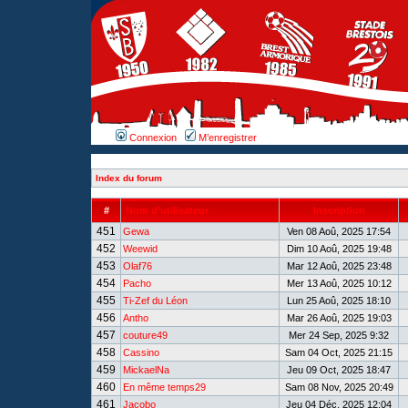
Connexion
M’enregistrer
Index du forum
#
Nom d’utilisateur
Inscription
451
Gewa
Ven 08 Aoû, 2025 17:54
452
Weewid
Dim 10 Aoû, 2025 19:48
453
Olaf76
Mar 12 Aoû, 2025 23:48
454
Pacho
Mer 13 Aoû, 2025 10:12
455
Ti-Zef du Léon
Lun 25 Aoû, 2025 18:10
456
Antho
Mar 26 Aoû, 2025 19:03
457
couture49
Mer 24 Sep, 2025 9:32
458
Cassino
Sam 04 Oct, 2025 21:15
459
MickaelNa
Jeu 09 Oct, 2025 18:47
460
En même temps29
Sam 08 Nov, 2025 20:49
461
Jacobo
Jeu 04 Déc, 2025 12:04