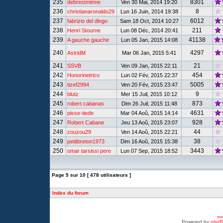
235
8301
debrestmême
Ven 30 Mai, 2014 19:20
236
8
christianaronaldo29
Lun 16 Juin, 2014 19:38
237
6012
fabrizio del dingo
Sam 18 Oct, 2014 10:27
238
211
Henri Stourne
Lun 08 Déc, 2014 20:41
239
41138
A gauche gauche
Lun 05 Jan, 2015 14:08
240
4297
AstridM
Mar 06 Jan, 2015 5:41
241
21
SSVB
Ven 09 Jan, 2015 22:11
242
454
Honorinetrico
Lun 02 Fév, 2015 22:37
243
5005
tizef2994
Ven 20 Fév, 2015 23:47
244
9
blutz
Mer 15 Juil, 2015 10:12
245
873
robert cabanas
Dim 26 Juil, 2015 11:48
246
4631
pisse-tiede
Mar 04 Aoû, 2015 14:14
247
928
Robert Cabane
Jeu 13 Aoû, 2015 23:07
248
44
zouzou29
Ven 14 Aoû, 2015 22:21
249
38
petitbreton1973
Dim 16 Aoû, 2015 15:38
250
3443
omar tarsissi pere
Lun 07 Sep, 2015 18:52
Page
5
sur
10
[ 478 utilisateurs ]
Index du forum
www
Powered by
php