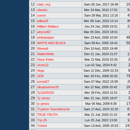
12
1
xtian .org
Sam 28 Jan, 2017 16:48
13
5
xbeuhx
Mer 24 Mar, 2010 17:52
14
4
xanon
Sam 28 Mai, 2011 13:18
15
8
willou29
Mer 09 Juin, 2010 13:14
16
2
William Wallace
Jeu 24 Jan, 2008 23:01
17
whynot67
Mar 05 Déc, 2023 18:01
18
4
whitepepper
Mer 23 Aoû, 2006 10:04
19
5
WHITE AND BLACK
Sam 09 Avr, 2005 18:42
20
Weewid
Dim 10 Aoû, 2025 19:48
21
1
WalterWhite
Dim 21 Jan, 2024 21:57
22
Vieux frelon
Mar 21 Mai, 2019 22:26
23
victor22
Lun 02 Sep, 2024 8:42
24
Vega
Sam 11 Déc, 2004 22:33
25
7
VDR
Mer 20 Fév, 2008 20:25
26
2
unreal27
Sam 07 Mai, 2022 15:08
27
1
ultrapourtour29
Ven 22 Mai, 2009 20:42
28
TyZef29150
Mer 28 Fév, 2024 11:51
29
Ty nevez
Mer 22 Jan, 2025 18:07
30
1
ty gnous
Mar 05 Mai, 2009 8:36
31
8
Tryphon Tournebroche
Sam 17 Aoû, 2024 22:20
32
4
TRUE TRUTH
Mar 21 Juil, 2020 21:23
33
1
Trp-29
Lun 25 Juil, 2022 13:00
34
24
Triskel
Sam 13 Aoû, 2005 15:53