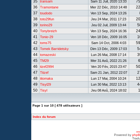
35
7
transam
Sam 11 Juil, 2020 13:33
36
2
Tramontane
Mer 22 Déc, 2010 14:48
37
toudodo
Ven 13 Sep, 2024 13:26
38
2
toto29fun
Jeu 24 Mar, 2011 17:23
39
5
torino29
Jeu 02 Juil, 2009 13:44
40
2
Tonybreizh
Ven 13 Sep, 2024 16:36
41
1
Tonio-29
Ven 18 Déc, 2009 16:05
42
5
toms75
Sam 14 Oct, 2006 4:03
43
5
Tomek Barridetsky
Dim 13 Déc, 2009 17:03
44
3
tomazeski
Lun 26 Mai, 2008 17:14
45
TM29
Mer 31 Aoû, 2022 21:26
46
5
tizef2994
Ven 20 Fév, 2015 23:47
47
2
Titzef
Sam 21 Jan, 2012 22:07
48
1
titomaka
Lun 17 Mai, 2004 10:24
49
4
Tisyl29
Lun 30 Mai, 2022 13:13
50
Tisyl
Jeu 08 Aoû, 2024 18:02
Page
1
sur
10
[ 478 utilisateurs ]
Index du forum
www
Powered by
php
Tradu