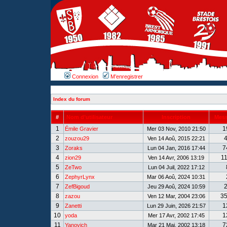
Connexion
M’enregistrer
Index du forum
#
Nom d’utilisateur
Inscription
Mes
1
1
Émile Gravier
Mer 03 Nov, 2010 21:50
2
zouzou29
Ven 14 Aoû, 2015 22:21
3
7
Zoraks
Lun 04 Jan, 2016 17:44
4
1
zion29
Ven 14 Avr, 2006 13:19
5
ZeTwo
Lun 04 Juil, 2022 17:12
6
ZephyrLynx
Mar 06 Aoû, 2024 10:31
7
ZefBigoud
Jeu 29 Aoû, 2024 10:59
8
3
zazou
Ven 12 Mar, 2004 23:06
9
1
Zanetti
Lun 29 Juin, 2026 21:57
10
1
yoda
Mer 17 Avr, 2002 17:45
11
7
Yanovich
Mar 21 Mai, 2002 13:18