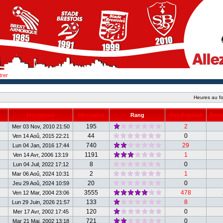
trer
Heures au fo
Inscription
Messages
Rang
Has thanked
Been
195
2
Mer 03 Nov, 2010 21:50
44
0
Ven 14 Aoû, 2015 22:21
740
29
Lun 04 Jan, 2016 17:44
1191
1
Ven 14 Avr, 2006 13:19
8
0
Lun 04 Juil, 2022 17:12
2
1
Mar 06 Aoû, 2024 10:31
20
0
Jeu 29 Aoû, 2024 10:59
3555
478
Ven 12 Mar, 2004 23:06
133
8
Lun 29 Juin, 2026 21:57
120
0
Mer 17 Avr, 2002 17:45
721
0
Mar 21 Mai, 2002 13:18