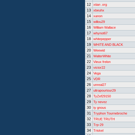
12
xtian .org
13
xbeuhx
14
xanon
15
willou29
16
William Wallace
17
whynot67
18
whitepepper
19
WHITE AND BLACK
20
Weewid
21
WalterWhite
22
Vieux frelon
23
victor22
24
Vega
25
VDR
26
unreal27
27
ultrapourtour29
28
TyZef29150
29
Ty nevez
30
ty gnous
31
Tryphon Tournebroche
32
TRUE TRUTH
33
Trp-29
34
Triskel