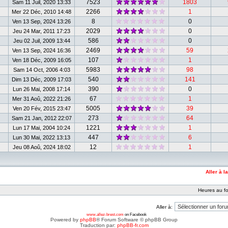
7523
1803
Sam 11 Juil, 2020 13:33
2266
1
Mer 22 Déc, 2010 14:48
8
0
Ven 13 Sep, 2024 13:26
2029
0
Jeu 24 Mar, 2011 17:23
586
0
Jeu 02 Juil, 2009 13:44
2469
59
Ven 13 Sep, 2024 16:36
107
1
Ven 18 Déc, 2009 16:05
5983
98
Sam 14 Oct, 2006 4:03
540
141
Dim 13 Déc, 2009 17:03
390
0
Lun 26 Mai, 2008 17:14
67
1
Mer 31 Aoû, 2022 21:26
5005
39
Ven 20 Fév, 2015 23:47
273
64
Sam 21 Jan, 2012 22:07
1221
1
Lun 17 Mai, 2004 10:24
447
6
Lun 30 Mai, 2022 13:13
12
1
Jeu 08 Aoû, 2024 18:02
Aller à l
Heures au fo
Aller à:
www.allez-brest.com
on Facebook
Powered by
phpBB
® Forum Software © phpBB Group
Traduction par:
phpBB-fr.com