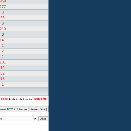
959
177
3
38
8
210
0
141
1
2
1
181
13
32
16
1
a page
1
,
2
,
3
,
4
,
5
...
10
Suivante
rmat UTC + 1 heure [ Heure d’été ]