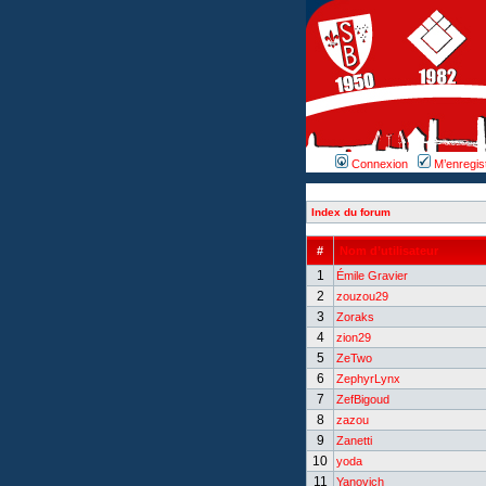
Connexion
M’enregis
Index du forum
#
Nom d’utilisateur
1
Émile Gravier
2
zouzou29
3
Zoraks
4
zion29
5
ZeTwo
6
ZephyrLynx
7
ZefBigoud
8
zazou
9
Zanetti
10
yoda
11
Yanovich