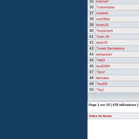
35
transam
36
Tramontane
37
toudodo
38
toto29fun
39
torino29
40
Tonybreizh
41
Tonio-29
42
toms75
43
Tomek Barridetsky
44
tomazeski
45
TM29
46
tizef2994
47
Titzef
48
titomaka
49
Tisyl29
50
Tisyl
Page
1
sur
10
[ 478 utilisateurs ]
Index du forum