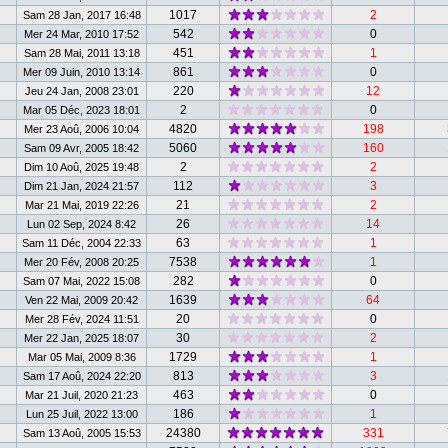
1017
2
Sam 28 Jan, 2017 16:48
542
0
Mer 24 Mar, 2010 17:52
451
1
Sam 28 Mai, 2011 13:18
861
0
Mer 09 Juin, 2010 13:14
220
12
Jeu 24 Jan, 2008 23:01
2
0
Mar 05 Déc, 2023 18:01
4820
198
Mer 23 Aoû, 2006 10:04
5060
160
Sam 09 Avr, 2005 18:42
2
2
Dim 10 Aoû, 2025 19:48
112
3
Dim 21 Jan, 2024 21:57
21
2
Mar 21 Mai, 2019 22:26
26
14
Lun 02 Sep, 2024 8:42
63
1
Sam 11 Déc, 2004 22:33
7538
1
Mer 20 Fév, 2008 20:25
282
0
Sam 07 Mai, 2022 15:08
1639
64
Ven 22 Mai, 2009 20:42
20
0
Mer 28 Fév, 2024 11:51
30
2
Mer 22 Jan, 2025 18:07
1729
1
Mar 05 Mai, 2009 8:36
813
3
Sam 17 Aoû, 2024 22:20
463
0
Mar 21 Juil, 2020 21:23
186
1
Lun 25 Juil, 2022 13:00
24380
331
Sam 13 Aoû, 2005 15:53