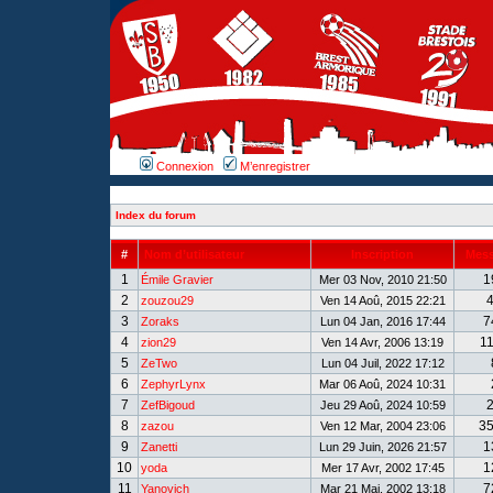
Connexion
M’enregistrer
Index du forum
#
Nom d’utilisateur
Inscription
Mes
1
1
Émile Gravier
Mer 03 Nov, 2010 21:50
2
zouzou29
Ven 14 Aoû, 2015 22:21
3
7
Zoraks
Lun 04 Jan, 2016 17:44
4
1
zion29
Ven 14 Avr, 2006 13:19
5
ZeTwo
Lun 04 Juil, 2022 17:12
6
ZephyrLynx
Mar 06 Aoû, 2024 10:31
7
ZefBigoud
Jeu 29 Aoû, 2024 10:59
8
3
zazou
Ven 12 Mar, 2004 23:06
9
1
Zanetti
Lun 29 Juin, 2026 21:57
10
1
yoda
Mer 17 Avr, 2002 17:45
11
7
Yanovich
Mar 21 Mai, 2002 13:18