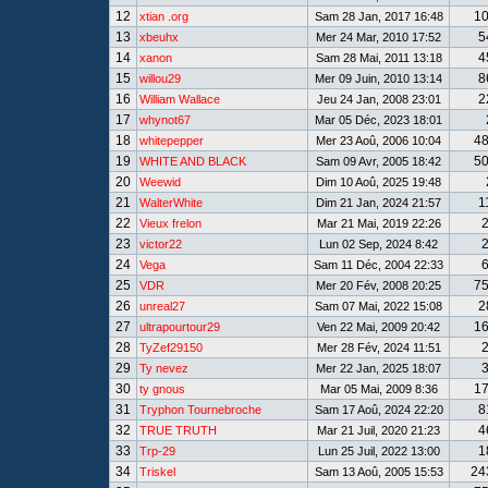
12
1
xtian .org
Sam 28 Jan, 2017 16:48
13
5
xbeuhx
Mer 24 Mar, 2010 17:52
14
4
xanon
Sam 28 Mai, 2011 13:18
15
8
willou29
Mer 09 Juin, 2010 13:14
16
2
William Wallace
Jeu 24 Jan, 2008 23:01
17
whynot67
Mar 05 Déc, 2023 18:01
18
4
whitepepper
Mer 23 Aoû, 2006 10:04
19
5
WHITE AND BLACK
Sam 09 Avr, 2005 18:42
20
Weewid
Dim 10 Aoû, 2025 19:48
21
1
WalterWhite
Dim 21 Jan, 2024 21:57
22
Vieux frelon
Mar 21 Mai, 2019 22:26
23
victor22
Lun 02 Sep, 2024 8:42
24
Vega
Sam 11 Déc, 2004 22:33
25
7
VDR
Mer 20 Fév, 2008 20:25
26
2
unreal27
Sam 07 Mai, 2022 15:08
27
1
ultrapourtour29
Ven 22 Mai, 2009 20:42
28
TyZef29150
Mer 28 Fév, 2024 11:51
29
Ty nevez
Mer 22 Jan, 2025 18:07
30
1
ty gnous
Mar 05 Mai, 2009 8:36
31
8
Tryphon Tournebroche
Sam 17 Aoû, 2024 22:20
32
4
TRUE TRUTH
Mar 21 Juil, 2020 21:23
33
1
Trp-29
Lun 25 Juil, 2022 13:00
34
24
Triskel
Sam 13 Aoû, 2005 15:53