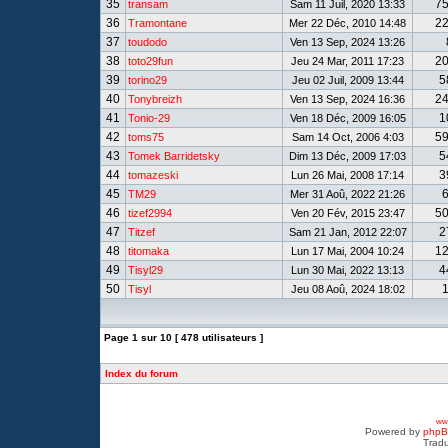
35
7
transam
Sam 11 Juil, 2020 13:33
36
2
Tramontane
Mer 22 Déc, 2010 14:48
37
toudodo
Ven 13 Sep, 2024 13:26
38
2
toto29fun
Jeu 24 Mar, 2011 17:23
39
5
torino29
Jeu 02 Juil, 2009 13:44
40
2
Tonybreizh
Ven 13 Sep, 2024 16:36
41
1
Tonio-29
Ven 18 Déc, 2009 16:05
42
5
toms75
Sam 14 Oct, 2006 4:03
43
5
Tomek Barridetsky
Dim 13 Déc, 2009 17:03
44
3
tomazeski
Lun 26 Mai, 2008 17:14
45
TM29
Mer 31 Aoû, 2022 21:26
46
5
tizef2994
Ven 20 Fév, 2015 23:47
47
2
Titzef
Sam 21 Jan, 2012 22:07
48
1
titomaka
Lun 17 Mai, 2004 10:24
49
4
Tisyl29
Lun 30 Mai, 2022 13:13
50
Tisyl
Jeu 08 Aoû, 2024 18:02
Page
1
sur
10
[ 478 utilisateurs ]
Index du forum
www
Powered by
php
Tradu