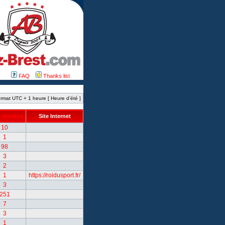
FAQ
Thanks list
rmat UTC + 1 heure [ Heure d’été ]
 thanked
Site Internet
10
1
98
3
2
1
https://roidusport.fr/
3
251
7
3
1