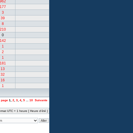
962
177
3
39
8
210
0
142
1
2
1
181
13
32
16
1
a page
1
,
2
,
3
,
4
,
5
...
10
Suivante
rmat UTC + 1 heure [ Heure d’été ]