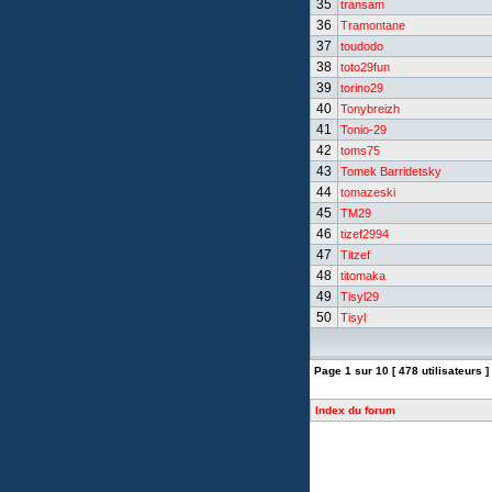
35
transam
36
Tramontane
37
toudodo
38
toto29fun
39
torino29
40
Tonybreizh
41
Tonio-29
42
toms75
43
Tomek Barridetsky
44
tomazeski
45
TM29
46
tizef2994
47
Titzef
48
titomaka
49
Tisyl29
50
Tisyl
Page
1
sur
10
[ 478 utilisateurs ]
Index du forum