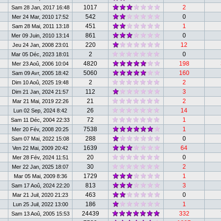
1017
2
Sam 28 Jan, 2017 16:48
542
0
Mer 24 Mar, 2010 17:52
451
1
Sam 28 Mai, 2011 13:18
861
0
Mer 09 Juin, 2010 13:14
220
12
Jeu 24 Jan, 2008 23:01
2
0
Mar 05 Déc, 2023 18:01
4820
198
Mer 23 Aoû, 2006 10:04
5060
160
Sam 09 Avr, 2005 18:42
2
2
Dim 10 Aoû, 2025 19:48
112
3
Dim 21 Jan, 2024 21:57
21
2
Mar 21 Mai, 2019 22:26
26
14
Lun 02 Sep, 2024 8:42
72
1
Sam 11 Déc, 2004 22:33
7538
1
Mer 20 Fév, 2008 20:25
288
0
Sam 07 Mai, 2022 15:08
1639
64
Ven 22 Mai, 2009 20:42
20
0
Mer 28 Fév, 2024 11:51
30
2
Mer 22 Jan, 2025 18:07
1729
1
Mar 05 Mai, 2009 8:36
813
3
Sam 17 Aoû, 2024 22:20
463
0
Mar 21 Juil, 2020 21:23
186
1
Lun 25 Juil, 2022 13:00
24439
332
Sam 13 Aoû, 2005 15:53