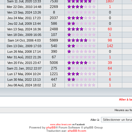
7530
1807
Sam 11 Juil, 2020 13:33
2269
1
Mer 22 Déc, 2010 14:48
8
0
Ven 13 Sep, 2024 13:26
2037
0
Jeu 24 Mar, 2011 17:23
586
0
Jeu 02 Juil, 2009 13:44
2488
60
Ven 13 Sep, 2024 16:36
107
1
Ven 18 Déc, 2009 16:05
5989
98
Sam 14 Oct, 2006 4:03
540
142
Dim 13 Déc, 2009 17:03
390
0
Lun 26 Mai, 2008 17:14
67
1
Mer 31 Aoû, 2022 21:26
5006
39
Ven 20 Fév, 2015 23:47
275
64
Sam 21 Jan, 2012 22:07
1221
1
Lun 17 Mai, 2004 10:24
447
6
Lun 30 Mai, 2022 13:13
12
1
Jeu 08 Aoû, 2024 18:02
Aller à l
Heures au fo
Aller à:
www.allez-brest.com
on Facebook
Powered by
phpBB
® Forum Software © phpBB Group
Traduction par:
phpBB-fr.com