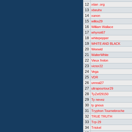
12
xtian .org
13
xbeuhx
14
xanon
15
willou29
16
William Wallace
17
whynot67
18
whitepepper
19
WHITE AND BLACK
20
Weewid
21
WalterWhite
22
Vieux frelon
23
victor22
24
Vega
25
VDR
26
unreal27
27
ultrapourtour29
28
TyZef29150
29
Ty nevez
30
ty gnous
31
Tryphon Tournebroche
32
TRUE TRUTH
33
Trp-29
34
Triskel