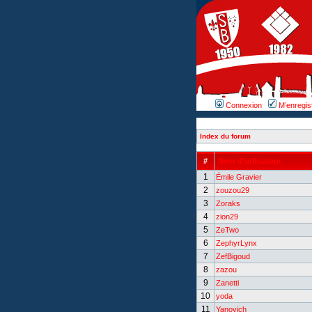
Connexion
M’enregis
Index du forum
#
Nom d’utilisateur
1
Émile Gravier
2
zouzou29
3
Zoraks
4
zion29
5
ZeTwo
6
ZephyrLynx
7
ZefBigoud
8
zazou
9
Zanetti
10
yoda
11
Yanovich