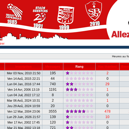
trer
Heures au fo
Inscription
Messages
Rang
Has thanked
Been
195
2
Mer 03 Nov, 2010 21:50
44
0
Ven 14 Aoû, 2015 22:21
740
29
Lun 04 Jan, 2016 17:44
1191
1
Ven 14 Avr, 2006 13:19
8
0
Lun 04 Juil, 2022 17:12
2
1
Mar 06 Aoû, 2024 10:31
20
0
Jeu 29 Aoû, 2024 10:59
3555
478
Ven 12 Mar, 2004 23:06
139
10
Lun 29 Juin, 2026 21:57
120
0
Mer 17 Avr, 2002 17:45
721
0
Mar 21 Mai, 2002 13:18