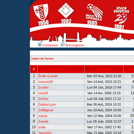
Connexion
M’enregistrer
Index du forum
#
Nom d’utilisateur
Inscription
Mes
1
1
Émile Gravier
Mer 03 Nov, 2010 21:50
2
zouzou29
Ven 14 Aoû, 2015 22:21
3
7
Zoraks
Lun 04 Jan, 2016 17:44
4
1
zion29
Ven 14 Avr, 2006 13:19
5
ZeTwo
Lun 04 Juil, 2022 17:12
6
ZephyrLynx
Mar 06 Aoû, 2024 10:31
7
ZefBigoud
Jeu 29 Aoû, 2024 10:59
8
3
zazou
Ven 12 Mar, 2004 23:06
9
1
Zanetti
Lun 29 Juin, 2026 21:57
10
1
yoda
Mer 17 Avr, 2002 17:45
11
7
Yanovich
Mar 21 Mai, 2002 13:18