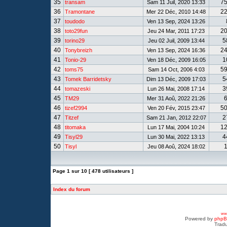
35
7
transam
Sam 11 Juil, 2020 13:33
36
2
Tramontane
Mer 22 Déc, 2010 14:48
37
toudodo
Ven 13 Sep, 2024 13:26
38
2
toto29fun
Jeu 24 Mar, 2011 17:23
39
5
torino29
Jeu 02 Juil, 2009 13:44
40
2
Tonybreizh
Ven 13 Sep, 2024 16:36
41
1
Tonio-29
Ven 18 Déc, 2009 16:05
42
5
toms75
Sam 14 Oct, 2006 4:03
43
5
Tomek Barridetsky
Dim 13 Déc, 2009 17:03
44
3
tomazeski
Lun 26 Mai, 2008 17:14
45
TM29
Mer 31 Aoû, 2022 21:26
46
5
tizef2994
Ven 20 Fév, 2015 23:47
47
2
Titzef
Sam 21 Jan, 2012 22:07
48
1
titomaka
Lun 17 Mai, 2004 10:24
49
4
Tisyl29
Lun 30 Mai, 2022 13:13
50
Tisyl
Jeu 08 Aoû, 2024 18:02
Page
1
sur
10
[ 478 utilisateurs ]
Index du forum
www
Powered by
php
Tradu