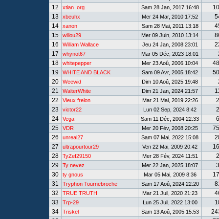
12
1
xtian .org
Sam 28 Jan, 2017 16:48
13
5
xbeuhx
Mer 24 Mar, 2010 17:52
14
4
xanon
Sam 28 Mai, 2011 13:18
15
8
willou29
Mer 09 Juin, 2010 13:14
16
2
William Wallace
Jeu 24 Jan, 2008 23:01
17
whynot67
Mar 05 Déc, 2023 18:01
18
4
whitepepper
Mer 23 Aoû, 2006 10:04
19
5
WHITE AND BLACK
Sam 09 Avr, 2005 18:42
20
Weewid
Dim 10 Aoû, 2025 19:48
21
1
WalterWhite
Dim 21 Jan, 2024 21:57
22
Vieux frelon
Mar 21 Mai, 2019 22:26
23
victor22
Lun 02 Sep, 2024 8:42
24
Vega
Sam 11 Déc, 2004 22:33
25
7
VDR
Mer 20 Fév, 2008 20:25
26
2
unreal27
Sam 07 Mai, 2022 15:08
27
1
ultrapourtour29
Ven 22 Mai, 2009 20:42
28
TyZef29150
Mer 28 Fév, 2024 11:51
29
Ty nevez
Mer 22 Jan, 2025 18:07
30
1
ty gnous
Mar 05 Mai, 2009 8:36
31
8
Tryphon Tournebroche
Sam 17 Aoû, 2024 22:20
32
4
TRUE TRUTH
Mar 21 Juil, 2020 21:23
33
1
Trp-29
Lun 25 Juil, 2022 13:00
34
24
Triskel
Sam 13 Aoû, 2005 15:53