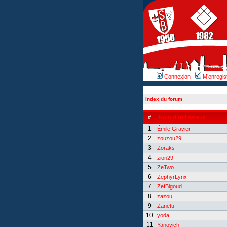
Connexion
M’enregis
Index du forum
#
Nom d’utilisateur
1
Émile Gravier
2
zouzou29
3
Zoraks
4
zion29
5
ZeTwo
6
ZephyrLynx
7
ZefBigoud
8
zazou
9
Zanetti
10
yoda
11
Yanovich