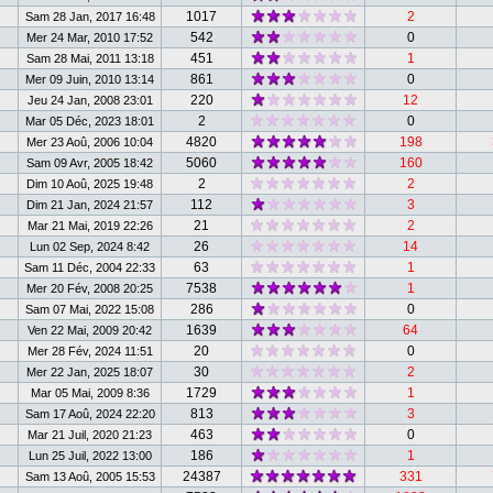
1017
2
Sam 28 Jan, 2017 16:48
542
0
Mer 24 Mar, 2010 17:52
451
1
Sam 28 Mai, 2011 13:18
861
0
Mer 09 Juin, 2010 13:14
220
12
Jeu 24 Jan, 2008 23:01
2
0
Mar 05 Déc, 2023 18:01
4820
198
Mer 23 Aoû, 2006 10:04
5060
160
Sam 09 Avr, 2005 18:42
2
2
Dim 10 Aoû, 2025 19:48
112
3
Dim 21 Jan, 2024 21:57
21
2
Mar 21 Mai, 2019 22:26
26
14
Lun 02 Sep, 2024 8:42
63
1
Sam 11 Déc, 2004 22:33
7538
1
Mer 20 Fév, 2008 20:25
286
0
Sam 07 Mai, 2022 15:08
1639
64
Ven 22 Mai, 2009 20:42
20
0
Mer 28 Fév, 2024 11:51
30
2
Mer 22 Jan, 2025 18:07
1729
1
Mar 05 Mai, 2009 8:36
813
3
Sam 17 Aoû, 2024 22:20
463
0
Mar 21 Juil, 2020 21:23
186
1
Lun 25 Juil, 2022 13:00
24387
331
Sam 13 Aoû, 2005 15:53