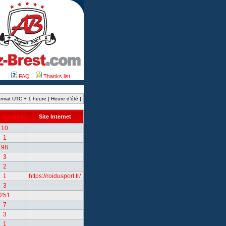
FAQ
Thanks list
rmat UTC + 1 heure [ Heure d’été ]
 thanked
Site Internet
10
1
98
3
2
1
https://roidusport.fr/
3
251
7
3
1