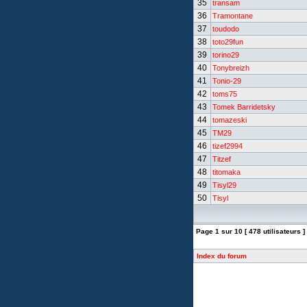
35
transam
36
Tramontane
37
toudodo
38
toto29fun
39
torino29
40
Tonybreizh
41
Tonio-29
42
toms75
43
Tomek Barridetsky
44
tomazeski
45
TM29
46
tizef2994
47
Titzef
48
titomaka
49
Tisyl29
50
Tisyl
Page
1
sur
10
[ 478 utilisateurs ]
Index du forum