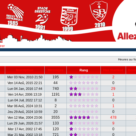
trer
Heures au fo
Inscription
Messages
Rang
Has thanked
Been
195
2
Mer 03 Nov, 2010 21:50
44
0
Ven 14 Aoû, 2015 22:21
740
29
Lun 04 Jan, 2016 17:44
1191
1
Ven 14 Avr, 2006 13:19
8
0
Lun 04 Juil, 2022 17:12
2
1
Mar 06 Aoû, 2024 10:31
20
0
Jeu 29 Aoû, 2024 10:59
3555
478
Ven 12 Mar, 2004 23:06
133
9
Lun 29 Juin, 2026 21:57
120
0
Mer 17 Avr, 2002 17:45
721
0
Mar 21 Mai, 2002 13:18