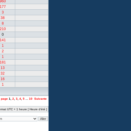
960
177
3
38
8
210
0
141
1
2
1
181
13
32
16
1
a page
1
,
2
,
3
,
4
,
5
...
10
Suivante
rmat UTC + 1 heure [ Heure d’été ]