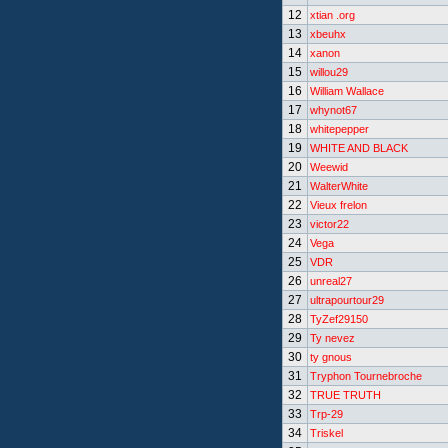
12
xtian .org
13
xbeuhx
14
xanon
15
willou29
16
William Wallace
17
whynot67
18
whitepepper
19
WHITE AND BLACK
20
Weewid
21
WalterWhite
22
Vieux frelon
23
victor22
24
Vega
25
VDR
26
unreal27
27
ultrapourtour29
28
TyZef29150
29
Ty nevez
30
ty gnous
31
Tryphon Tournebroche
32
TRUE TRUTH
33
Trp-29
34
Triskel