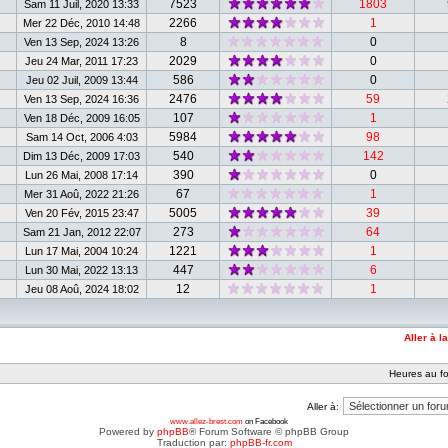
7523
1803
Sam 11 Juil, 2020 13:33
2266
1
Mer 22 Déc, 2010 14:48
8
0
Ven 13 Sep, 2024 13:26
2029
0
Jeu 24 Mar, 2011 17:23
586
0
Jeu 02 Juil, 2009 13:44
2476
59
Ven 13 Sep, 2024 16:36
107
1
Ven 18 Déc, 2009 16:05
5984
98
Sam 14 Oct, 2006 4:03
540
142
Dim 13 Déc, 2009 17:03
390
0
Lun 26 Mai, 2008 17:14
67
1
Mer 31 Aoû, 2022 21:26
5005
39
Ven 20 Fév, 2015 23:47
273
64
Sam 21 Jan, 2012 22:07
1221
1
Lun 17 Mai, 2004 10:24
447
6
Lun 30 Mai, 2022 13:13
12
1
Jeu 08 Aoû, 2024 18:02
Aller à l
Heures au fo
Aller à:
www.allez-brest.com
on Facebook
Powered by
phpBB
® Forum Software © phpBB Group
Traduction par:
phpBB-fr.com